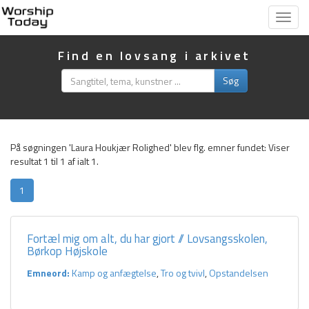
Vis
menu
Find en lovsang i arkivet
Søg
På søgningen 'Laura Houkjær Rolighed' blev flg. emner fundet:
Viser
resultat 1 til 1 af ialt 1.
1
Fortæl mig om alt, du har gjort // Lovsangsskolen,
Børkop Højskole
Emneord:
Kamp og anfægtelse
,
Tro og tvivl
,
Opstandelsen