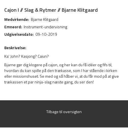
Cajon I // Slag & Rytmer // Bjarne Klitgaard
Medvirkende:
Bjarne Klitgaard
Emneord:
Instrument-undervisning
Udgivelsesdato:
09-10-2019
Beskrivelse:
Ka' John? Kasjong? Caiun?
Bjarne gør dig klogere på cajon, og her kan du få idéer og fifs til,
hvordan du kan spille på den trækasse, som I har stående i kirken
eller missionshuset. Se med og så håber vi, at du får mod på at give
trækassen et par ninja-slag næste gang, du ser den!
Tilbage til oversigten