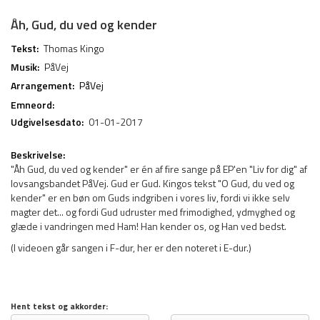
Åh, Gud, du ved og kender
Tekst:
Thomas Kingo
Musik:
PåVej
Arrangement:
PåVej
Emneord:
Udgivelsesdato:
01-01-2017
Beskrivelse:
"Åh Gud, du ved og kender" er én af fire sange på EP'en "Liv for dig" af
lovsangsbandet PåVej. Gud er Gud. Kingos tekst "O Gud, du ved og
kender" er en bøn om Guds indgriben i vores liv, fordi vi ikke selv
magter det... og fordi Gud udruster med frimodighed, ydmyghed og
glæde i vandringen med Ham! Han kender os, og Han ved bedst.
(I videoen går sangen i F-dur, her er den noteret i E-dur.)
Hent tekst og akkorder: