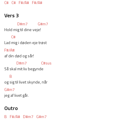
C#
C#
F#/A#
F#/A#
Vers 3
D#m7
G#m7
Hold mi
g til dine vej
e!
C#
Lad 
mig i døden eje trøst
F#/A#
af din død og sår!
D#m7
C#sus
Så skal
 mit liv begynd
e
B
og 
sig til livet skynde, når
G#m7
jeg af livet går.
Outro
B
F#/A#
D#m7
G#m7