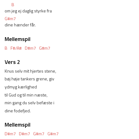
B
om 
jeg ej daglig styrke fra
G#m7
dine hænder får.
Mellemspil
B
F#/A#
D#m7
G#m7
Vers 2
Knus selv mit hjertes stene,
bøj høje tankers grene, giv
ydmyg kærlighed
til Gud og til min næste,
min gang du selv befæste i
dine fodefjed.
Mellemspil
D#m7
D#m7
G#m7
G#m7