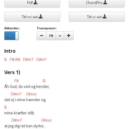
Pdf
ChordPro
Txt
Txt
m/ akk.
u/ akk.
Akkorder:
Transponer:
Vælge toneart
F#
Intro
B
F#/A#
D#m7
G#m7
Vers 1)
F#
B
Åh Gu
d, du ved og ken
der,
D#m7
C#sus
det 
ej i mine 
hænder og
B
mine kræfter står,
D#m7
C#sus
at je
g dig ret kan dyrk
e,