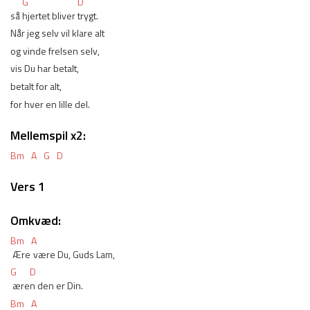
G
D
så 
hjertet bliver 
trygt.
Når jeg selv vil klare alt
og vinde frelsen selv,
vis Du har betalt,
betalt for alt,
for hver en lille del.
Mellemspil x2:
Bm
A
G
D
Vers 1
Omkvæd:
Bm
A
 Ære
 være Du, Guds Lam,
G
D
 ære
n den er Din.
Bm
A