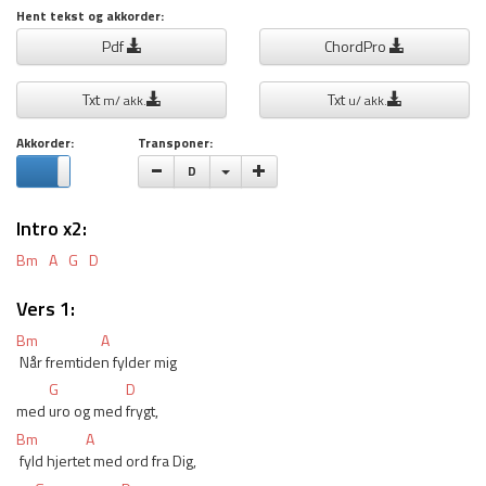
Hent tekst og akkorder:
Pdf
ChordPro
Txt
Txt
m/ akk.
u/ akk.
Akkorder:
Transponer:
Vælge toneart
D
Intro x2:
Bm
A
G
D
Vers 1:
Bm
A
 Når fremtide
n fylder mig
G
D
med 
uro og med 
frygt,
Bm
A
 fyld hjerte
t med ord fra Dig,