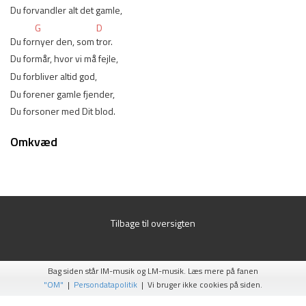
Du for
vandler alt det 
gamle,
G
D
Du for
nyer den, som 
tror.
Du formår, hvor vi må fejle,
Du forbliver altid god,
Du forener gamle fjender,
Du forsoner med Dit blod.
Omkvæd
Tilbage til oversigten
Bag siden står IM-musik og LM-musik. Læs mere på fanen
"OM"
|
Persondatapolitik
| Vi bruger ikke cookies på siden.