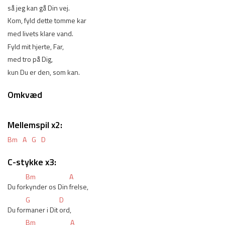
så jeg kan gå Din vej.
Kom, fyld dette tomme kar
med livets klare vand.
Fyld mit hjerte, Far,
med tro på Dig,
kun Du er den, som kan.
Omkvæd
Mellemspil x2:
Bm
A
G
D
C-stykke x3:
Bm
A
Du for
kynder os Din 
frelse,
G
D
Du for
maner i Dit 
ord,
Bm
A