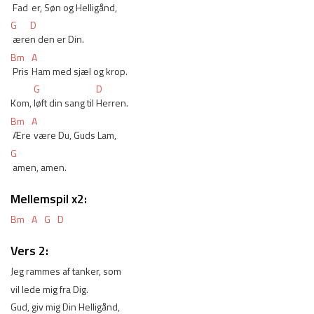
 Fad
er, Søn og Helligånd,
G
D
 ære
n den er Din.
Bm
A
 Pris 
Ham med sjæl og krop.
G
D
Kom, 
løft din sang til 
Herren.
Bm
A
 Ære
 være Du, Guds Lam,
G
 amen, amen.
Mellemspil x2:
Bm
A
G
D
Vers 2:
Jeg rammes af tanker, som
vil lede mig fra Dig.
Gud, giv mig Din Helligånd,