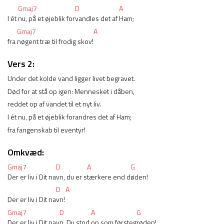
Gmaj7
D
A
I ét 
nu, på et øjeblik for
vandles det af 
Ham;
Gmaj7
A
fra 
nøgent træ til frodig skov!
Vers 2:
Under det kolde vand ligger livet begravet. 
Død for at stå op igen: Mennesket i dåben,
reddet op af vandet til et nyt liv.
I ét nu, på et øjeblik forandres det af Ham; 
fra fangenskab til eventyr!
Omkvæd:
Gmaj7
D
A
G
Der er liv i Dit na
vn, du er s
tærkere end d
øden!
D
A
Der er liv i Dit na
vn!
Gmaj7
D
A
G
Der er liv i Dit nav
n, Du stod 
op som førsteg
røden!