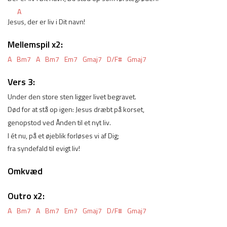
A
Jes
us, der er liv i Dit navn!
Mellemspil x2:
A
Bm7
A
Bm7
Em7
Gmaj7
D/F#
Gmaj7
Vers 3:
Under den store sten ligger livet begravet.
Død for at stå op igen: Jesus dræbt på korset,
genopstod ved Ånden til et nyt liv.
I ét nu, på et øjeblik forløses vi af Dig;
fra syndefald til evigt liv!
Omkvæd
Outro x2:
A
Bm7
A
Bm7
Em7
Gmaj7
D/F#
Gmaj7