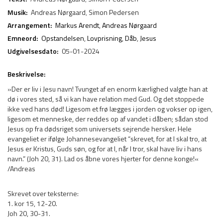
Musik:
Andreas Nørgaard
,
Simon Pedersen
Arrangement:
Markus Arendt
,
Andreas Nørgaard
Emneord:
Opstandelsen
,
Lovprisning
,
Dåb
,
Jesus
Udgivelsesdato:
05-01-2024
Beskrivelse:
»Der er liv i Jesu navn! Tvunget af en enorm kærlighed valgte han at
dø i vores sted, så vi kan have relation med Gud. Og det stoppede
ikke ved hans død! Ligesom et frø lægges i jorden og vokser op igen,
ligesom et menneske, der reddes op af vandet i dåben; sådan stod
Jesus op fra dødsriget som universets sejrende hersker. Hele
evangeliet er ifølge Johannesevangeliet “skrevet, for at I skal tro, at
Jesus er Kristus, Guds søn, og for at I, når I tror, skal have liv i hans
navn.” (Joh 20, 31). Lad os åbne vores hjerter for denne konge!«
/Andreas
Skrevet over teksterne:
1. kor 15, 12-20.
Joh 20, 30-31.