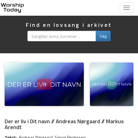
Vis
menu
Find en lovsang i arkivet
Søg
Der er liv i Dit navn // Andreas Nørgaard // Markus
Arendt
Tekst:
Andreas Nørgaard
,
Simon Pedersen