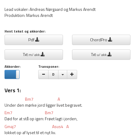
Lead vokaler: Andreas Nørgaard og Markus Arendt
Produktion: Markus Arendt
Hent tekst og akkorder:
Pdf
ChordPro
Txt
Txt
m/ akk.
u/ akk.
Akkorder:
Transponer:
Vælge toneart
D
Vers 1:
Bm7
A
Under den 
mørke jord ligger l
ivet begravet.
Em7
Bm7
Død for at stå op igen: 
Frøet lagt i jorden,
Gmaj7
Asus4
A
lokket op af lyset til et nyt l
iv.