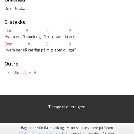
Du er Gud...
C-stykke
C#m
A
E
B
Hvem er så 
smuk og så 
ren, som du 
er?
C#m
A
E
B
Hvem ser så 
kærligt på 
mig, som du 
gør?
Outro
E
C#m
A
E
B
Tilbage til oversigten
Bag siden står IM-musik og LM-musik. Læs mere på fanen
"OM"
|
Persondatapolitik
| Vi bruger ikke cookies på siden.