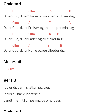
Omkvæd
E
C#m
A
B
Du er 
Gud, du er 
Skaber af min 
verden hver 
dag
C#m
A
E
B
Du er 
Gud, du er 
Frelser og du 
kæmper min 
sag
E
C#m
A
B
Du er 
Gud, du er 
Fader og du e
lsker 
mig
C#m
A
E
B
Du er 
Gud, du er 
Herre og jeg 
tilbeder 
dig!
Mellespil
E
C#m
Vers 3
Jeg er dit barn, skatten jeg ejer.
Jesus du har vundet sejr,
vandt mig mit liv, hos mig du bliv, Jesus!
Omkvæd