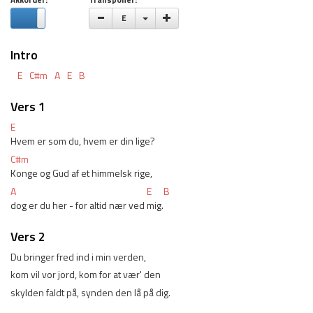
Akkorder:
Transponer:
Vælge toneart
E
Intro
E
C#m
A
E
B
Vers 1
E
Hvem er som du, hvem er din lige?
C#m
Konge og Gud af et himmelsk rige,
A
E
B
dog er du her - for altid nær ved 
mig.
Vers 2
Du bringer fred ind i min verden,
kom vil vor jord, kom for at vær' den
skylden faldt på, synden den lå på dig.