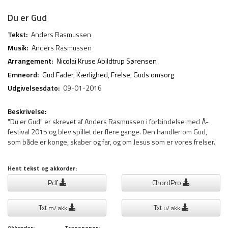
Du er Gud
Tekst:
Anders Rasmussen
Musik:
Anders Rasmussen
Arrangement:
Nicolai Kruse Abildtrup Sørensen
Emneord:
Gud Fader
,
Kærlighed
,
Frelse
,
Guds omsorg
Udgivelsesdato:
09-01-2016
Beskrivelse:
"Du er Gud" er skrevet af Anders Rasmussen i forbindelse med Å-
festival 2015 og blev spillet der flere gange. Den handler om Gud,
som både er konge, skaber og far, og om Jesus som er vores frelser.
Hent tekst og akkorder:
Pdf
ChordPro
Txt
Txt
m/ akk.
u/ akk.