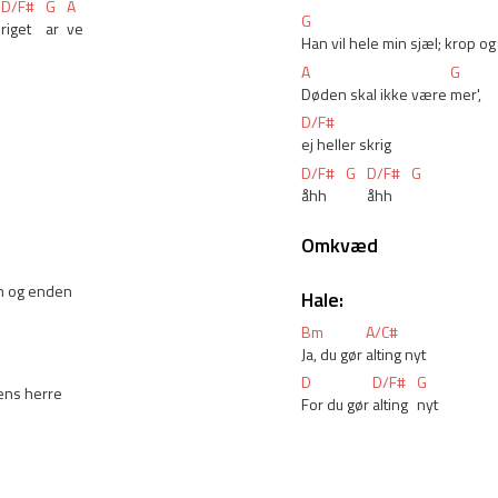
D/F#
G
A
G
e
riget 
ar
ve
Han vil hele min sjæl; krop og
A
G
Døden skal ikke være 
mer', 
D/F#
ej heller skrig
D/F#
G
D/F#
G
åhh 
åhh
Omkvæd
n og enden
Hale:
Bm
A/C#
Ja, du gør 
alting nyt
D
D/F#
G
ens herre
For du gør 
alting 
nyt