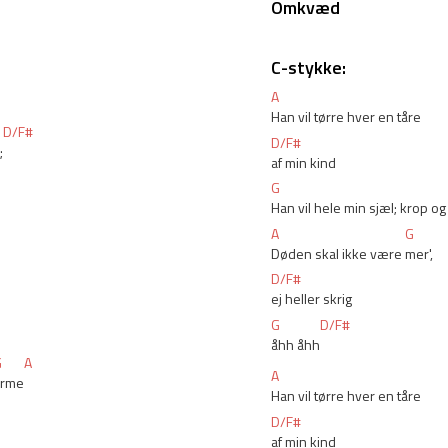
Omkvæd
C-stykke:
A
Han vil tørre hver en tåre 
D/F#
D/F#
;
af min kind
G
Han vil hele min sjæl; krop og
A
G
Døden skal ikke være 
mer', 
D/F#
ej heller skrig
G
D/F#
åhh åhh
G
A
A
arme
Han vil tørre hver en tåre 
D/F#
af min kind