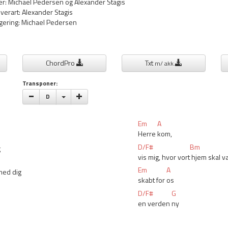
er: Michael Pedersen og Alexander Stagis
verart: Alexander Stagis
gering: Michael Pedersen
ChordPro
Txt
m/ akk.
Transponer:
Vælge toneart
D
Em
A
Herre 
kom,
D/F#
Bm
g
vis mig, hvor vort
 hjem skal v
Em
A
med dig
skabt for 
os 
D/F#
G
en verden 
ny