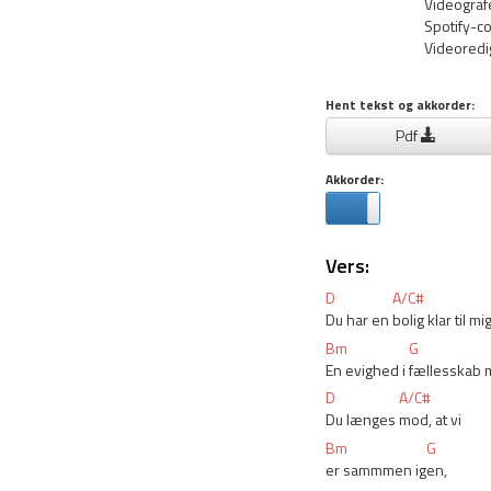
Videograf
Spotify-co
Videoredi
Hent tekst og akkorder:
Pdf
Akkorder:
Vers:
D
A/C#
Du har en 
bolig klar til mi
Bm
G
En evighed i 
fællesskab 
D
A/C#
Du længes 
mod, at vi
Bm
G
er sammmen ig
en, 