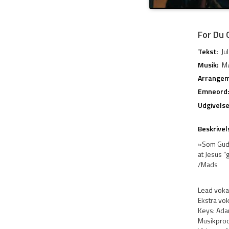
For Du 
Tekst:
Ju
Musik:
Ma
Arrangem
Emneord:
Udgivels
Beskrivel
»Som Guds
at Jesus “
/Mads
Lead vokal
Ekstra vok
Keys: Ada
Musikprod