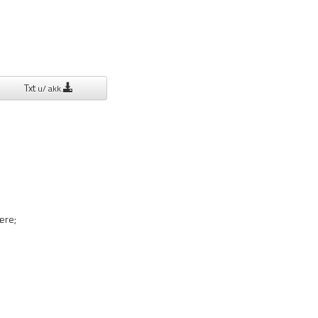
Txt
u/ akk.
ære;