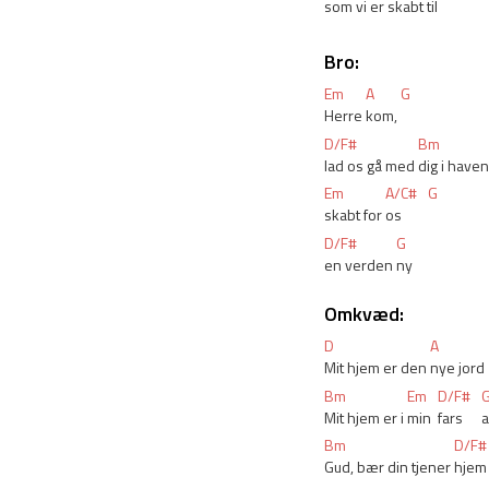
som vi er skabt til
Bro:
Em
A
G
Herre 
kom, 
D/F#
Bm
lad os gå med 
dig i haven
Em
A/C#
G
skabt for 
os
D/F#
G
en verden 
ny
Omkvæd:
D
A
Mit hjem er den 
nye jord
Bm
Em
D/F#
Mit hjem er i 
min 
fars 
Bm
D/F#
Gud, bær din tjener 
hjem