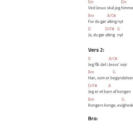
Em
Em
Ved Jesus skal jeg 
himm
Bm
A/C#
For du gør 
alting nyt
D
D/F#
G
Ja, du gør 
alting 
nyt
Vers 2:
D
A/C#
Jeg får del i 
Jesus' sejr
Bm
G
Han, som er b
egyndelse
D/F#
A
Jeg er et ba
rn af kongen
Bm
G
Kongers konge, ev
ighed
Bro: