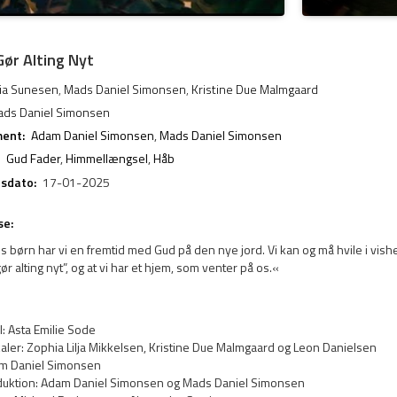
Gør Alting Nyt
lia Sunesen
,
Mads Daniel Simonsen
,
Kristine Due Malmgaard
ds Daniel Simonsen
ent:
Adam Daniel Simonsen
,
Mads Daniel Simonsen
Gud Fader
,
Himmellængsel
,
Håb
esdato:
17-01-2025
se:
 børn har vi en fremtid med Gud på den nye jord. Vi kan og må hvile i vis
gør alting nyt”, og at vi har et hjem, som venter på os.«
: Asta Emilie Sode
aler: Zophia Lilja Mikkelsen, Kristine Due Malmgaard og Leon Danielsen
m Daniel Simonsen
uktion: Adam Daniel Simonsen og Mads Daniel Simonsen