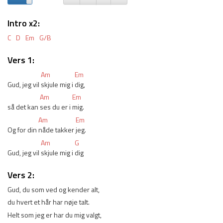
Intro x2:
C
D
Em
G/B
Vers 1:
Am
Em
Gud, jeg vil 
skjule mig i 
dig,
Am
Em
så det kan 
ses du er i 
mig.
Am
Em
Og for din 
nåde takker 
jeg.
Am
G
Gud, jeg vil 
skjule mig i 
dig
Vers 2:
Gud, du som ved og kender alt,
du hvert et hår har nøje talt.
Helt som jeg er har du mig valgt,