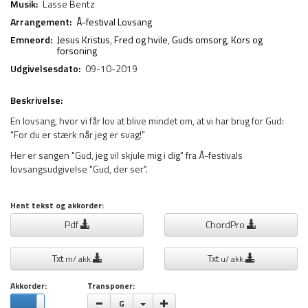
Musik:
Lasse Bentz
Arrangement:
Å-festival Lovsang
Emneord:
Jesus Kristus
,
Fred og hvile
,
Guds omsorg
,
Kors og
forsoning
Udgivelsesdato:
09-10-2019
Beskrivelse:
En lovsang, hvor vi får lov at blive mindet om, at vi har brug for Gud:
"For du er stærk når jeg er svag!"
Her er sangen "Gud, jeg vil skjule mig i dig" fra Å-festivals
lovsangsudgivelse "Gud, der ser".
Hent tekst og akkorder:
Pdf
ChordPro
Txt
Txt
m/ akk.
u/ akk.
Akkorder:
Transponer:
Vælge toneart
G