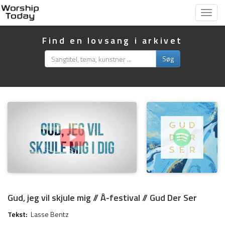
Vis
menu
Find en lovsang i arkivet
Søg
Gud, jeg vil skjule mig // Å-festival // Gud Der Ser
Tekst:
Lasse Bentz