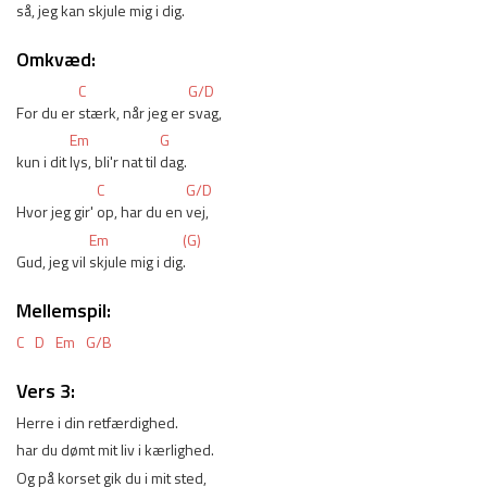
så, jeg kan skjule mig i dig.
Omkvæd:
C
G/D
For du er 
stærk, når jeg er 
svag,
Em
G
kun i dit 
lys, bli'r nat til 
dag.
C
G/D
Hvor jeg gir' 
op, har du en 
vej,
Em
(G)
Gud, jeg vil 
skjule mig i dig
.
Mellemspil:
C
D
Em
G/B
Vers 3:
Herre i din retfærdighed.
har du dømt mit liv i kærlighed.
Og på korset gik du i mit sted,