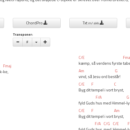
ChordPro
Txt
m/ akk.
Transponer:
Vælge toneart
F
C/E
Fma
kæmp, så verdens fyrste 
tabe
Fmaj
Am
G
k-
ke,
vind, så Jesu ord bes
tår!
C/E
F
C
Byg dit 
tempel i vort 
bryst,
F/A
G
fyld Guds 
hus med Himmel-
ly
C/E
F
Am
Byg dit 
tempel i vort 
bryst,
F/A
C/G
C/E
F
fyld Guds
 hus 
med 
Himmel-
l