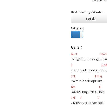
Hent tekst og akkorder:
Pdf
Akkorder:
Vers 1
Am7
C6/E
Helligånd, vor sorg d
u slu
C
G/B
al vor dunkelhed gør 
klar,
C/E
Fmaj
livets kilde du op
lukke,
Am
G
Davids-nøgelen du 
har.
C/E
F
C
Giv os 
trøst i al vor 
nød,