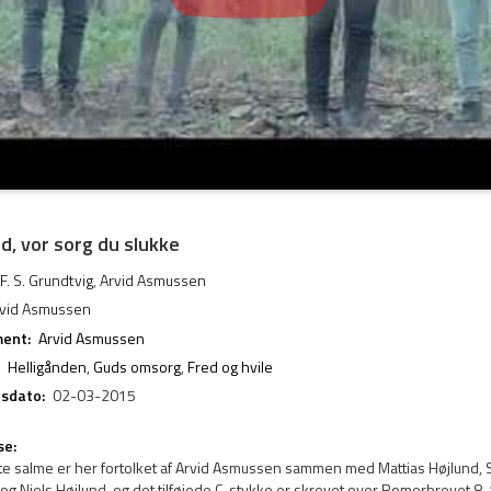
nd, vor sorg du slukke
 F. S. Grundtvig
,
Arvid Asmussen
vid Asmussen
ent:
Arvid Asmussen
Helligånden
,
Guds omsorg
,
Fred og hvile
esdato:
02-03-2015
se:
e salme er her fortolket af Arvid Asmussen sammen med Mattias Højlund,
g Niels Højlund, og det tilføjede C-stykke er skrevet over Romerbrevet 8,