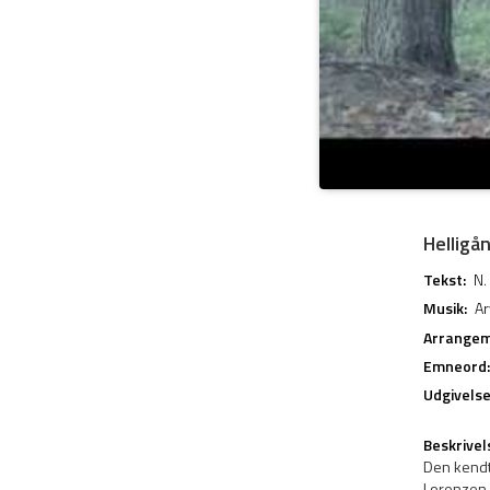
Helligå
Tekst:
N.
Musik:
Ar
Arrangem
Emneord:
Udgivels
Beskrivel
Den kendt
Lorenzen o