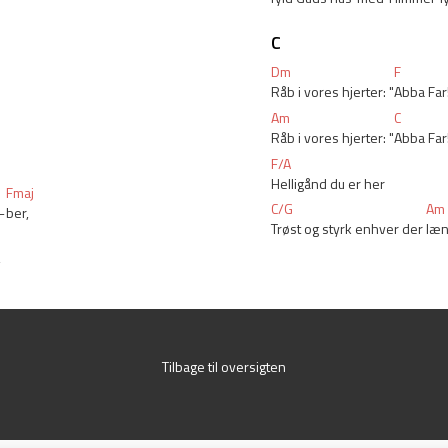
C
Dm
F
Råb i vores hjerter: "
Abba Far
Am
C
Råb i vores hjerter: "
Abba Far
F/A
Helligånd du er her
Fmaj
C/G
Am
-
ber,
Trøst og styrk enhver der 
læ
,
Tilbage til oversigten