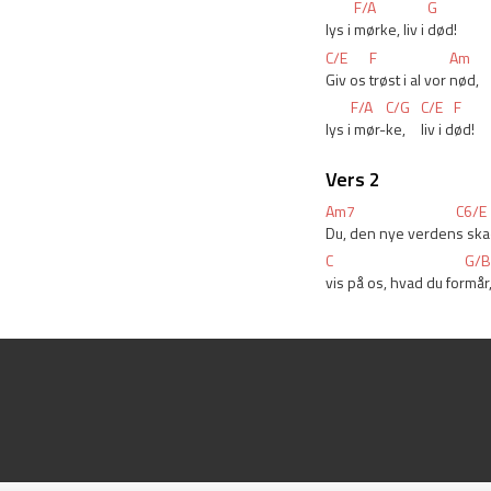
F/A
G
lys i 
mørke, liv i 
død!
C/E
F
Am
Giv os 
trøst i al vor 
nød,
F/A
C/G
C/E
F
lys i
 mør-
ke, 
liv i d
ød!
Vers 2
Am7
C6/E
Du, den nye verden
s ska
C
G/B
vis på os, hvad du for
mår