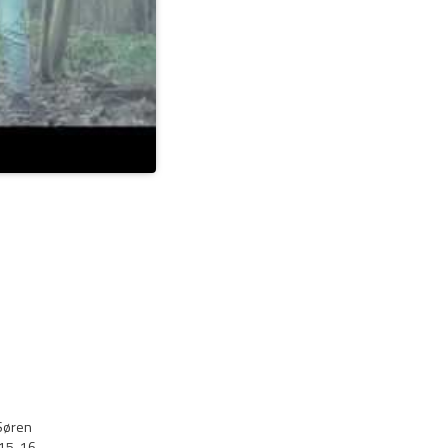
 Søren
 15-16.