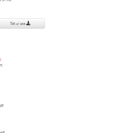
Txt
u/ akk.
j
r,
st!
yst!