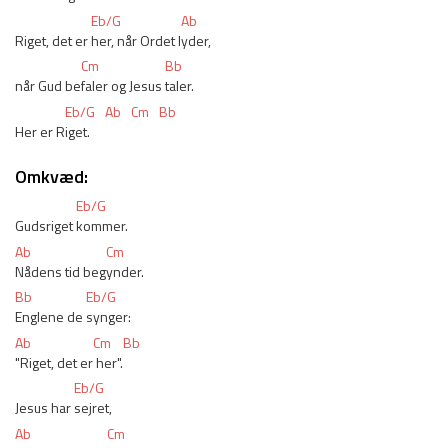
Eb/G
Ab
Riget, det er 
her, når Ordet l
yder,
Cm
Bb
når Gud be
faler og Jesus 
taler.
Eb/G
Ab
Cm
Bb
Her er R
iget.
Omkvæd:
Eb/G
Gudsriget 
kommer.
Ab
Cm
Nådens tid beg
ynder.
Bb
Eb/G
Englene de 
synger:
Ab
Cm
Bb
"Riget, det er
 her".
Eb/G
Jesus har 
sejret,
Ab
Cm