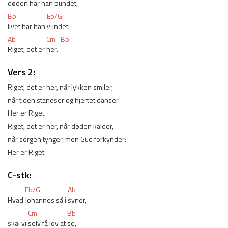
døden har han 
bundet,
Bb
Eb/G
livet har han 
vundet.
Ab
Cm
Bb
Riget, det er 
her.
Vers 2:
Riget, det er her, når lykken smiler,
når tiden standser og hjertet danser.
Her er Riget.
Riget, det er her, når døden kalder,
når sorgen tynger, men Gud forkynder:
Her er Riget.
C-stk:
Eb/G
Ab
Hvad 
Johannes så i 
syner,
Cm
Bb
skal vi 
selv få lov at 
se,