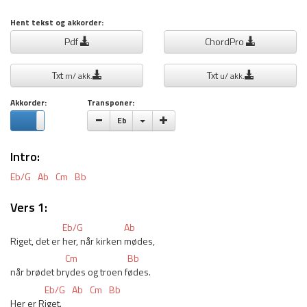
Hent tekst og akkorder:
Pdf
ChordPro
Txt
Txt
m/ akk.
u/ akk.
Akkorder:
Transponer:
Vælge toneart
Eb
Intro:
Eb/G
Ab
Cm
Bb
Vers 1:
Eb/G
Ab
Riget, det er 
her, når kirken 
mødes,
Cm
Bb
når brødet br
ydes og troen f
ødes.
Eb/G
Ab
Cm
Bb
Her er R
iget.