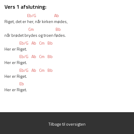
Vers 1 afslutning:
Eb/G
Ab
Riget, det er 
her, når kirken 
mødes,
Cm
Bb
når brødet br
ydes og troen f
ødes.
Eb/G
Ab
Cm
Bb
Her er R
iget.
Eb/G
Ab
Cm
Bb
Her er R
iget.
Eb/G
Ab
Cm
Bb
Her er R
iget.
Eb
Her er R
iget.
Tilbage til oversigten