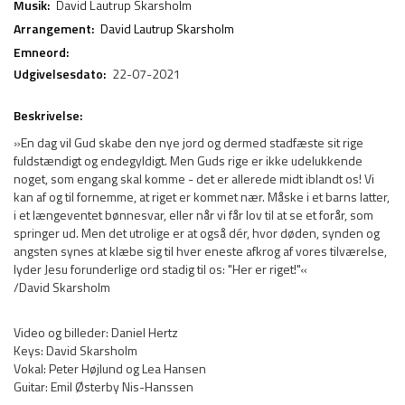
Musik:
David Lautrup Skarsholm
Arrangement:
David Lautrup Skarsholm
Emneord:
Udgivelsesdato:
22-07-2021
Beskrivelse:
»En dag vil Gud skabe den nye jord og dermed stadfæste sit rige
fuldstændigt og endegyldigt. Men Guds rige er ikke udelukkende
noget, som engang skal komme - det er allerede midt iblandt os! Vi
kan af og til fornemme, at riget er kommet nær. Måske i et barns latter,
i et længeventet bønnesvar, eller når vi får lov til at se et forår, som
springer ud. Men det utrolige er at også dér, hvor døden, synden og
angsten synes at klæbe sig til hver eneste afkrog af vores tilværelse,
lyder Jesu forunderlige ord stadig til os: "Her er riget!"«
/David Skarsholm
Video og billeder: Daniel Hertz
Keys: David Skarsholm
Vokal: Peter Højlund og Lea Hansen
Guitar: Emil Østerby Nis-Hanssen