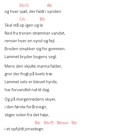
Eb/G
Ab
og hver 
sjæl, der faldt i 
synden
Cm
Bb
Skal stå 
op igen og 
le
Ned fra tronen strømmer vandet,
renser hver en synd og fejl.
Bruden smykker sig for gommen.
Lammet bryder bogens segl.
Mens den skjulte manna falder,
gror der frugt på livets træ.
Lammet selv er blevet hyrde,
har forvandlet nat til dag.
Og på morgenrødens skyer,
i den første forårsregn,
stiger solen fra det høje,
Bb
Bb/D
Bbsus
Bb
i et opfyldt jonas
tegn.