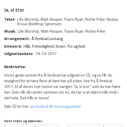
Ja, vi tror
Tekst:
Life Worship
,
Matt Hooper
,
Travis Ryan
,
Richie Frike
,
Nicolai
Kruse Abildtrup Sørensen
Musik:
Life Worship
,
Matt Hooper
,
Travis Ryan
,
Richie Frike
Arrangement:
Å-festival Lovsang
Emneord:
Håb
,
Frimodighed i troen
,
Tro og tvivl
Udgivelsesdato:
18-10-2017
Beskrivelse:
Vores gode venner fra Å-festival har udgivet en CD, og nu får du
mulighed for at høre flere af dem her på siden, live fra Å-festival
2017. Et af deres nye numre var sangen "Ja, vi tror", som du kan høre
her. Selv når alt ramler sammen om os, da har vi et større håb midt i
det hele. Det håb er Jesus!
Køb CD'en her:
aa-festival.dk/lovsangsplade/
Hent tekst og akkorder: