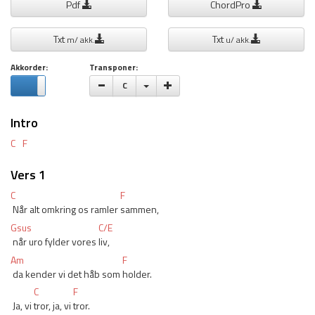
Pdf
ChordPro
Txt
Txt
m/ akk.
u/ akk.
Akkorder:
Transponer:
Vælge toneart
C
Intro
C
F
Vers 1
C
F
 Når alt omkring os ramler 
sammen,
Gsus
C/E
 når uro fylder vores 
liv,
Am
F
 da kender vi det håb som 
holder.
C
F
 Ja, vi 
tror, ja, vi 
tror.