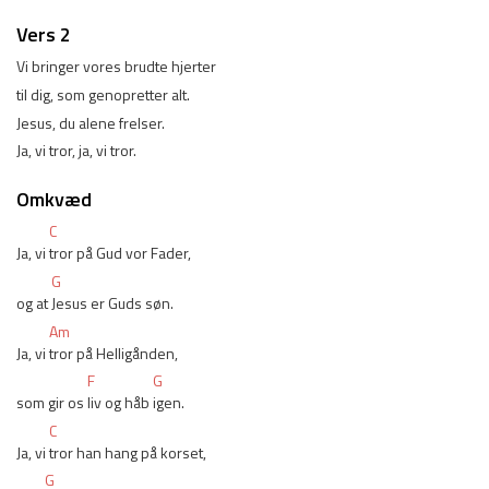
Vers 2
Vi bringer vores brudte hjerter
til dig, som genopretter alt.
Jesus, du alene frelser.
Ja, vi tror, ja, vi tror.
Omkvæd
C
Ja, vi 
tror på Gud vor Fader,
G
og at 
Jesus er Guds søn.
Am
Ja, vi 
tror på Helligånden,
F
G
som gir os 
liv og håb 
igen.
C
Ja, vi 
tror han hang på korset,
G