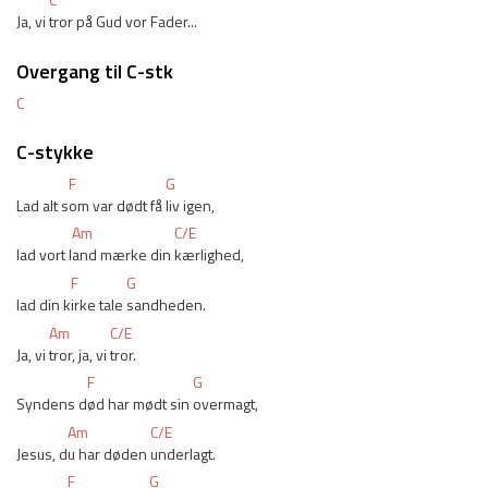
Ja, vi 
tror på Gud vor Fader...
Overgang til C-stk
C
C-stykke
F
G
Lad alt s
om var dødt få 
liv igen,
Am
C/E
lad vort l
and mærke din 
kærlighed,
F
G
lad din k
irke tale 
sandheden.
Am
C/E
Ja, vi 
tror, ja, vi 
tror.
F
G
Syndens d
ød har mødt sin 
overmagt,
Am
C/E
Jesus, d
u har døden 
underlagt.
F
G