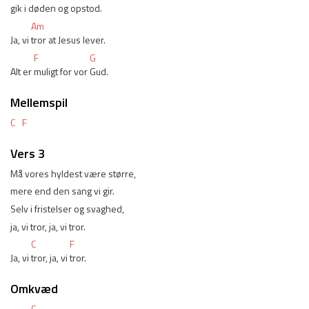
gik i 
døden og opstod.
Am
Ja, vi 
tror at Jesus lever.
F
G
Alt er 
muligt for vor 
Gud. 
Mellemspil
C
F
Vers 3
Må vores hyldest være større,
mere end den sang vi gir.
Selv i fristelser og svaghed,
ja, vi tror, ja, vi tror.
C
F
Ja, vi 
tror, ja, vi 
tror.
Omkvæd
C