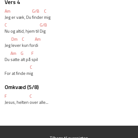
Vers 4
Am
G/B
C
Jeg er væk, Du 
finder 
mig
C
G/B
Nu og altid, hjem til 
Dig
Dm
C
Am
Jeg 
lever 
kun for
di
Am
G
F
Du 
satte 
alt på 
spil
C
For at finde m
ig
Omkvæd (5/8)
F
C
Jesus, helten 
over alle...
Tilbage til oversigten