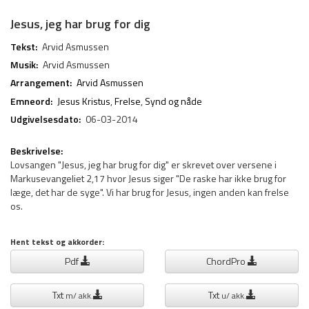
Jesus, jeg har brug for dig
Tekst:
Arvid Asmussen
Musik:
Arvid Asmussen
Arrangement:
Arvid Asmussen
Emneord:
Jesus Kristus
,
Frelse
,
Synd og nåde
Udgivelsesdato:
06-03-2014
Beskrivelse:
Lovsangen "Jesus, jeg har brug for dig" er skrevet over versene i
Markusevangeliet 2,17 hvor Jesus siger "De raske har ikke brug for
læge, det har de syge". Vi har brug for Jesus, ingen anden kan frelse
os.
Hent tekst og akkorder:
Pdf
ChordPro
Txt
Txt
m/ akk.
u/ akk.