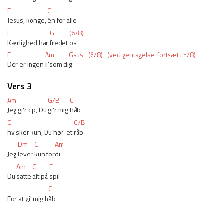
F
C
Jesus, konge, 
én for alle
F
G
(6/8)
Kærlighed har 
fredet 
os
F
Am
Gsus
(6/8)
(ved gentagelse: fortsæt i 5/8)
Der er ingen 
li'som di
g
Vers 3
Am
G/B
C
Jeg gi'r op, Du 
gi'r mig 
håb 
C
G/B
hvisker kun, Du hør' et 
råb 
Dm
C
Am
Jeg 
lever 
kun for
di
Am
G
F
Du 
satte 
alt på 
spil
C
For at gi' mig h
åb