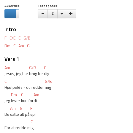
Akkorder:
Transponer:
Vælge toneart
C
Intro
F
C/E
C
G/B
Dm
C
Am
G
Vers 1
Am
G/B
C
Jesus, jeg har 
brug for 
dig
C
G/B
Hjælpeløs - du redder 
mig
Dm
C
Am
Jeg 
lever 
kun for
di
Am
G
F
Du 
satte 
alt på 
spil
C
For at redde m
ig