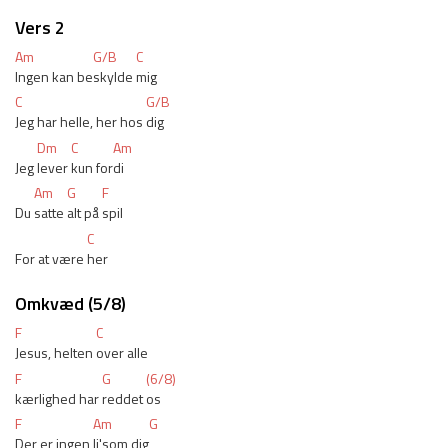
Vers 2
Am
G/B
C
Ingen kan be
skylde 
mig
C
G/B
Jeg har helle, her hos 
dig
Dm
C
Am
Jeg 
lever 
kun for
di
Am
G
F
Du 
satte 
alt på 
spil
C
For at være 
her
Omkvæd (5/8)
F
C
Jesus, helten 
over alle
F
G
(6/8)
kærlighed har 
reddet 
os
F
Am
G
Der er ingen 
li'som dig