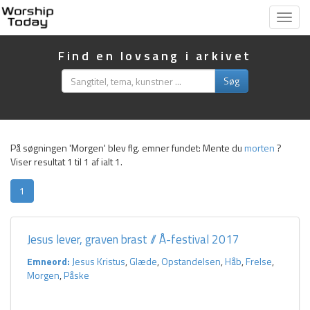
Vis
menu
Find en lovsang i arkivet
Søg
På søgningen 'Morgen' blev flg. emner fundet:
Mente du
morten
?
Viser resultat 1 til 1 af ialt 1.
1
Jesus lever, graven brast // Å-festival 2017
Emneord:
Jesus Kristus
,
Glæde
,
Opstandelsen
,
Håb
,
Frelse
,
Morgen
,
Påske