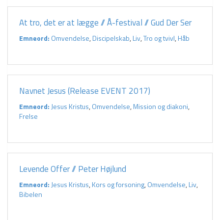
At tro, det er at lægge // Å-festival // Gud Der Ser
Emneord:
Omvendelse
,
Discipelskab
,
Liv
,
Tro og tvivl
,
Håb
Navnet Jesus (Release EVENT 2017)
Emneord:
Jesus Kristus
,
Omvendelse
,
Mission og diakoni
,
Frelse
Levende Offer // Peter Højlund
Emneord:
Jesus Kristus
,
Kors og forsoning
,
Omvendelse
,
Liv
,
Bibelen