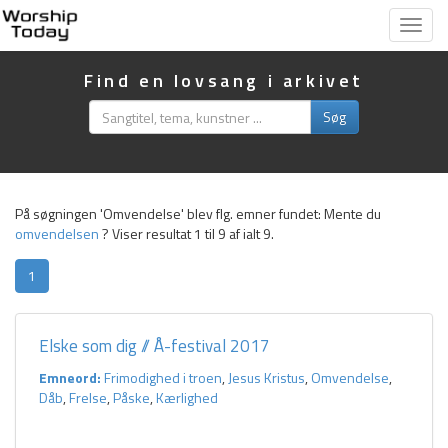
Vis
menu
Find en lovsang i arkivet
Søg
På søgningen 'Omvendelse' blev flg. emner fundet:
Mente du
omvendelsen
?
Viser resultat 1 til 9 af ialt 9.
1
Elske som dig // Å-festival 2017
Emneord:
Frimodighed i troen
,
Jesus Kristus
,
Omvendelse
,
Dåb
,
Frelse
,
Påske
,
Kærlighed