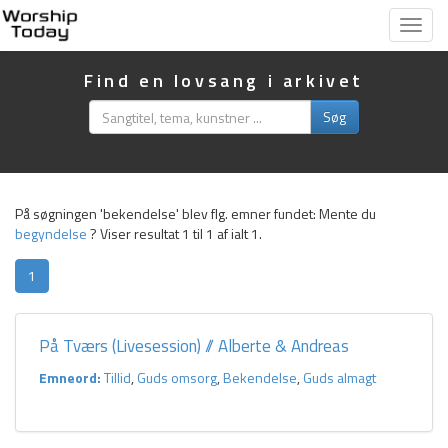
Vis
menu
Find en lovsang i arkivet
Søg
På søgningen 'bekendelse' blev flg. emner fundet:
Mente du
begyndelse
?
Viser resultat 1 til 1 af ialt 1.
1
På Tværs (Livesession) // Alberte & Andreas
Emneord:
Tillid
,
Guds omsorg
,
Bekendelse
,
Guds almagt