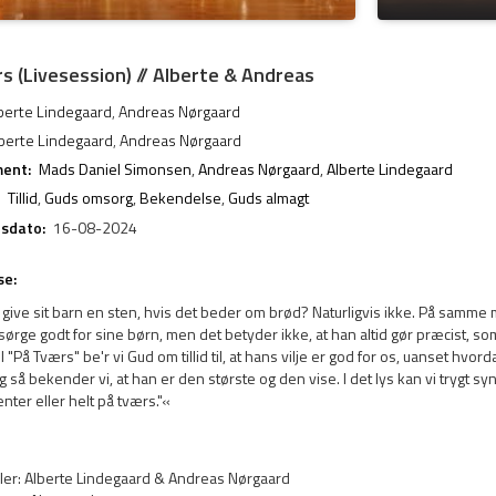
s (Livesession) // Alberte & Andreas
berte Lindegaard
,
Andreas Nørgaard
berte Lindegaard
,
Andreas Nørgaard
ent:
Mads Daniel Simonsen
,
Andreas Nørgaard
,
Alberte Lindegaard
Tillid
,
Guds omsorg
,
Bekendelse
,
Guds almagt
esdato:
16-08-2024
se:
r give sit barn en sten, hvis det beder om brød? Naturligvis ikke. På samme 
ørge godt for sine børn, men det betyder ikke, at han altid gør præcist, so
 I "På Tværs" be'r vi Gud om tillid til, at hans vilje er god for os, uanset hvor
g så bekender vi, at han er den største og den vise. I det lys kan vi trygt sy
nter eller helt på tværs."«
ler: Alberte Lindegaard & Andreas Nørgaard