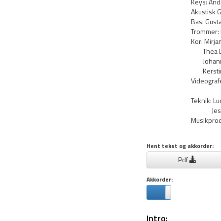
Keys: And
Akustisk 
Bas: Gusta
Trommer: 
Kor: Mirja
Thea Laur
Johannes
Kerstin P
Videograf
Kristi
Teknik: L
Jesse R
Musikpro
Hent tekst og akkorder:
Pdf
Akkorder:
Intro: