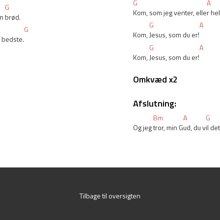
G
A
G
Kom, som jeg venter, elle
r he
m 
brød.
G
A
G
Kom, 
Jesus, som du er!
t bedste.
G
A
Kom, 
Jesus, som du er!
Omkvæd x2
Afslutning:
Bm
A
G
Og jeg 
tror, min G
ud, du v
il de
Tilbage til oversigten