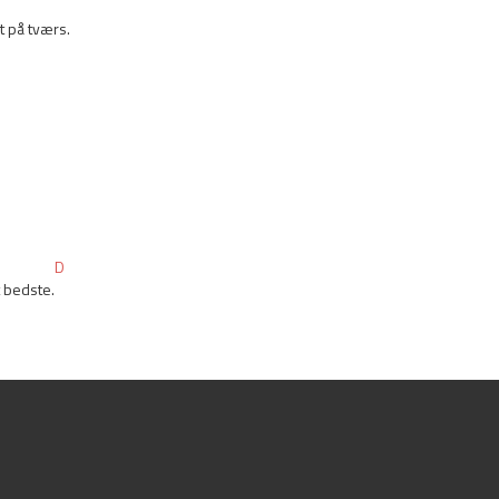
lt på tværs.
D
t bedste.