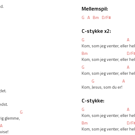
d.
Mellemspil:
G
A
Bm
D/F#
C-stykke x2:
.
G
A
Kom, som jeg venter, elle
r he
Bm
D/F
Kom, som jeg venter, elle
r he
G
A
Kom, som jeg venter, elle
r he
G
A
Kom, 
Jesus, som du er!
det.
C-stykke:
edst.
G
A
G
Kom, som jeg venter, elle
r he
rig glemme,
Bm
D/F
A
Kom, som jeg venter, elle
r he
vise!