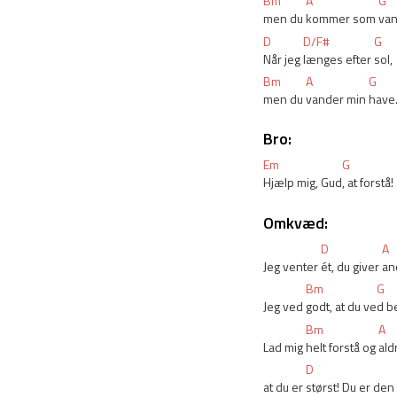
Bm
A
G
men du 
kommer som 
van
D
D/F#
G
Når jeg 
længes efter 
sol,
Bm
A
G
men du 
vander min 
have
Bro:
Em
G
Hjælp mig, Gud
, at forstå!
Omkvæd:
D
A
Jeg venter 
ét, du giver 
an
Bm
G
Jeg ved 
godt, at du ve
d b
Bm
A
Lad mig 
helt forstå og 
ald
D
at du er 
størst! Du er den 