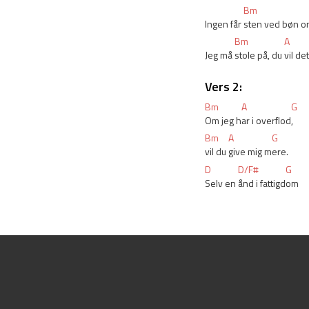
Bm
Ingen får 
sten ved bøn o
Bm
A
Jeg må 
stole på, du 
vil de
Vers 2:
Bm
A
G
Om jeg h
ar i overflod
,
Bm
A
G
vil du 
give mig m
ere.
D
D/F#
G
Selv en 
ånd i fattigd
om