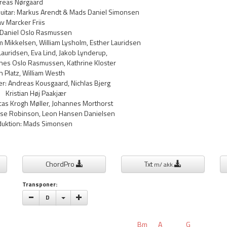
reas Nørgaard
Guitar: Markus Arendt & Mads Daniel Simonsen
v Marcker Friis
Daniel Oslo Rasmussen
m Mikkelsen, William Lysholm, Esther Lauridsen
idsen, Eva Lind, Jakob Lynderup,
 Oslo Rasmussen, Kathrine Kloster
latz, William Westh
er: Andreas Kousgaard, Nichlas Bjerg
an Høj Paakjær
ucas Krogh Møller, Johannes Morthorst
obinson, Leon Hansen Danielsen
duktion: Mads Simonsen
ChordPro
Txt
m/ akk.
Transponer:
Vælge toneart
D
Bm
A
G