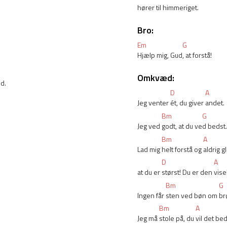
hører t
il himmer
iget.
Bro:
Em
G
Hjælp mig, Gud
, at forstå!
Omkvæd:
d. 
D
A
Jeg venter 
ét, du giver 
andet.
Bm
G
Jeg ved 
godt, at du ve
d bedst.
.
Bm
A
Lad mig 
helt forstå og 
aldrig 
D
A
at du er 
størst! Du er den 
vise
Bm
G
Ingen får 
sten ved bøn om 
br
Bm
A
Jeg må 
stole på, du 
vil det be