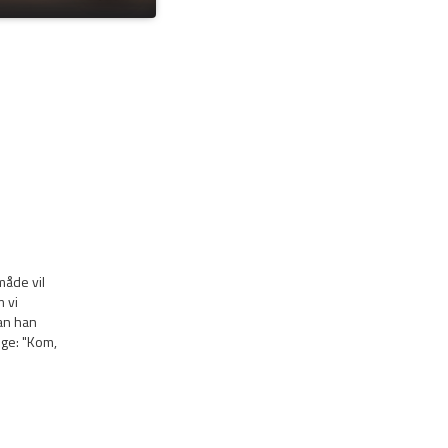
måde vil
m vi
dan han
nge: "Kom,