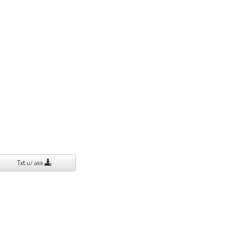
Txt
u/ akk.