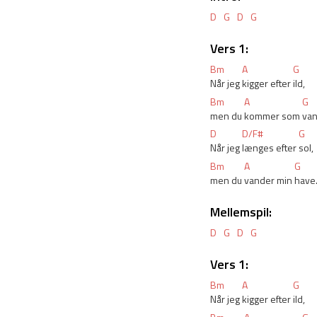
D
G
D
G
Vers 1:
Bm
A
G
Når jeg 
kigger efter 
ild, 
Bm
A
G
men du 
kommer som 
van
D
D/F#
G
Når jeg 
længes efter 
sol,
Bm
A
G
men du 
vander min 
have
Mellemspil:
D
G
D
G
Vers 1:
Bm
A
G
Når jeg 
kigger efter 
ild,