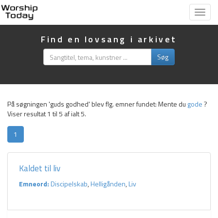
Vis
menu
Find en lovsang i arkivet
Søg
På søgningen 'guds godhed' blev flg. emner fundet:
Mente du
gode
?
Viser resultat 1 til 5 af ialt 5.
1
Kaldet til liv
Emneord:
Discipelskab
,
Helligånden
,
Liv