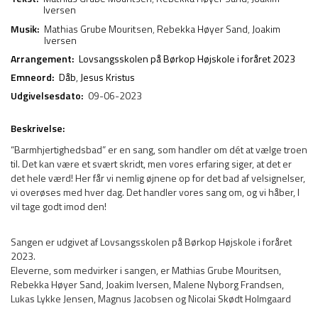
Iversen
Musik:
Mathias Grube Mouritsen
,
Rebekka Høyer Sand
,
Joakim
Iversen
Arrangement:
Lovsangsskolen på Børkop Højskole i foråret 2023
Emneord:
Dåb
,
Jesus Kristus
Udgivelsesdato:
09-06-2023
Beskrivelse:
“Barmhjertighedsbad” er en sang, som handler om dét at vælge troen
til. Det kan være et svært skridt, men vores erfaring siger, at det er
det hele værd! Her får vi nemlig øjnene op for det bad af velsignelser,
vi overøses med hver dag. Det handler vores sang om, og vi håber, I
vil tage godt imod den!
Sangen er udgivet af Lovsangsskolen på Børkop Højskole i foråret
2023.
Eleverne, som medvirker i sangen, er Mathias Grube Mouritsen,
Rebekka Høyer Sand, Joakim Iversen, Malene Nyborg Frandsen,
Lukas Lykke Jensen, Magnus Jacobsen og Nicolai Skødt Holmgaard