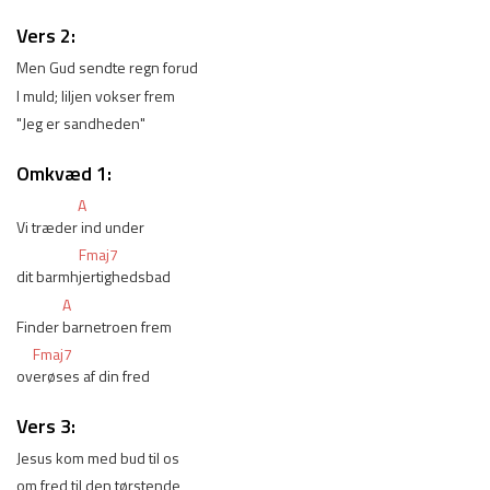
Vers 2:
Men Gud sendte regn forud
I muld; liljen vokser frem
"Jeg er sandheden"
Omkvæd 1:
A
Vi træder
 ind under
Fmaj7
dit barmh
jertighedsbad
A
Finder 
barnetroen frem
Fmaj7
ov
erøses af din fred
Vers 3:
Jesus kom med bud til os
om fred til den tørstende