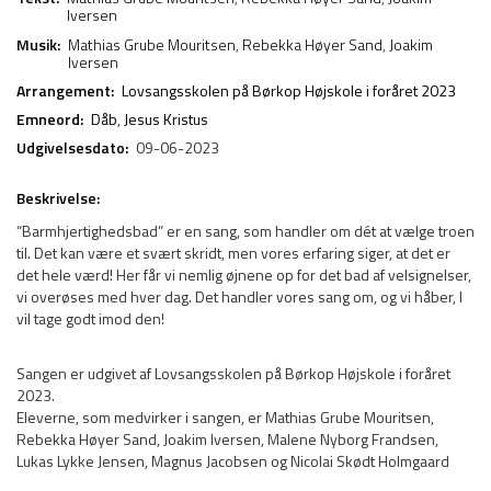
Iversen
Musik:
Mathias Grube Mouritsen
,
Rebekka Høyer Sand
,
Joakim
Iversen
Arrangement:
Lovsangsskolen på Børkop Højskole i foråret 2023
Emneord:
Dåb
,
Jesus Kristus
Udgivelsesdato:
09-06-2023
Beskrivelse:
“Barmhjertighedsbad” er en sang, som handler om dét at vælge troen
til. Det kan være et svært skridt, men vores erfaring siger, at det er
det hele værd! Her får vi nemlig øjnene op for det bad af velsignelser,
vi overøses med hver dag. Det handler vores sang om, og vi håber, I
vil tage godt imod den!
Sangen er udgivet af Lovsangsskolen på Børkop Højskole i foråret
2023.
Eleverne, som medvirker i sangen, er Mathias Grube Mouritsen,
Rebekka Høyer Sand, Joakim Iversen, Malene Nyborg Frandsen,
Lukas Lykke Jensen, Magnus Jacobsen og Nicolai Skødt Holmgaard