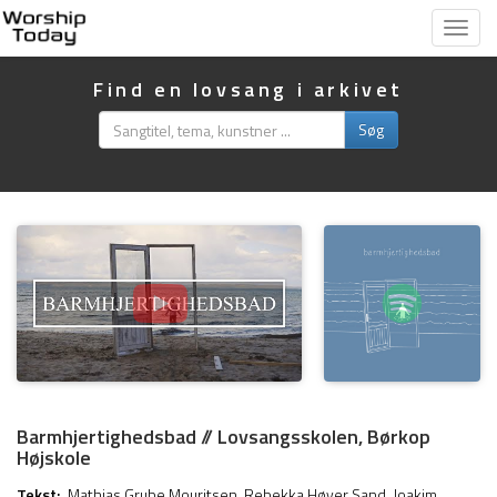
Vis
menu
Find en lovsang i arkivet
Søg
Barmhjertighedsbad // Lovsangsskolen, Børkop
Højskole
Tekst:
Mathias Grube Mouritsen
,
Rebekka Høyer Sand
,
Joakim