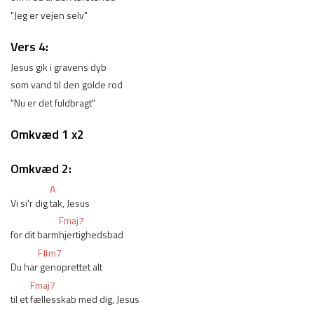
"Jeg er vejen selv"
Vers 4:
Jesus gik i gravens dyb
som vand til den golde rod
"Nu er det fuldbragt"
Omkvæd 1 x2
Omkvæd 2:
A
Vi si'r dig 
tak, Jesus
Fmaj7
for dit barm
hjertighedsbad
F#m7
Du har
 genoprettet alt
Fmaj7
til et 
fællesskab med dig, Jesus