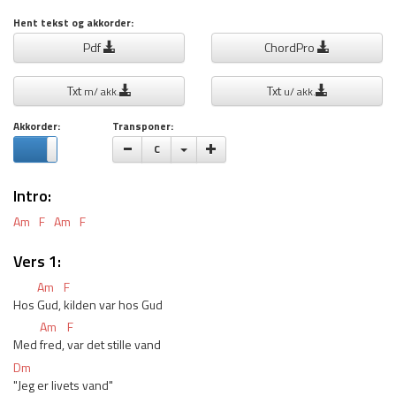
Hent tekst og akkorder:
Pdf
ChordPro
Txt
Txt
m/ akk.
u/ akk.
Akkorder:
Transponer:
Vælge toneart
C
Intro:
Am
F
Am
F
Vers 1:
Am
F
Hos 
Gud, 
kilden var hos Gud
Am
F
Med 
fred, 
var det stille vand
Dm
"Jeg er livets vand"