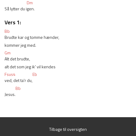
Dm
Så lytter du i
gen.
Vers 1:
Bb
Brudte kar og tomme hænder, 
kommer jeg med. 
Gm
Alt det brudte, 
alt det som jeg ik' vil kendes 
Fsus4
Eb
ved, det ta'r du,
Bb
Jesus.
Tilbage til oversigten