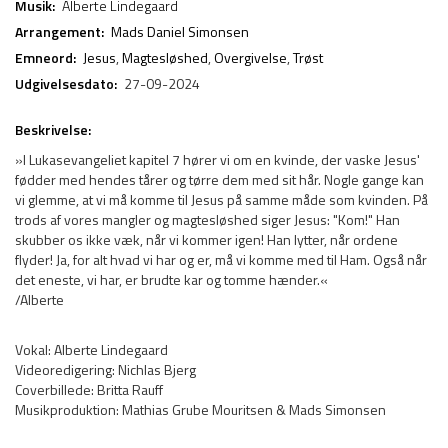
Musik:
Alberte Lindegaard
Arrangement:
Mads Daniel Simonsen
Emneord:
Jesus
,
Magtesløshed
,
Overgivelse
,
Trøst
Udgivelsesdato:
27-09-2024
Beskrivelse:
»I Lukasevangeliet kapitel 7 hører vi om en kvinde, der vaske Jesus'
fødder med hendes tårer og tørre dem med sit hår. Nogle gange kan
vi glemme, at vi må komme til Jesus på samme måde som kvinden. På
trods af vores mangler og magtesløshed siger Jesus: "Kom!" Han
skubber os ikke væk, når vi kommer igen! Han lytter, når ordene
flyder! Ja, for alt hvad vi har og er, må vi komme med til Ham. Også når
det eneste, vi har, er brudte kar og tomme hænder.«
/Alberte
Vokal: Alberte Lindegaard
Videoredigering: Nichlas Bjerg
Coverbillede: Britta Rauff
Musikproduktion: Mathias Grube Mouritsen & Mads Simonsen