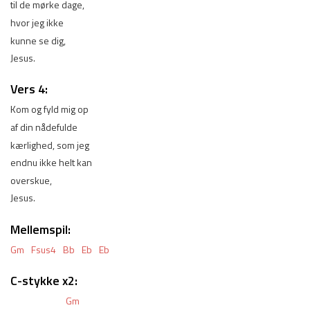
til de mørke dage, 
hvor jeg ikke 
kunne se dig,
Jesus. 
Vers 4:
Kom og fyld mig op 
af din nådefulde 
kærlighed, som jeg 
endnu ikke helt kan 
overskue, 
Jesus. 
Mellemspil:
Gm
Fsus4
Bb
Eb
Eb
C-stykke x2:
Gm