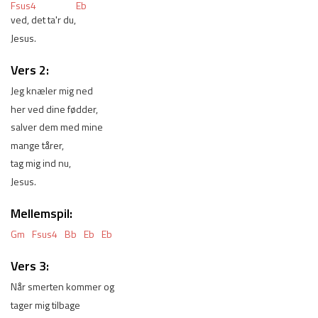
Fsus4
Eb
ved, det ta'r du,
Jesus.
Vers 2:
Jeg knæler mig ned 
her ved dine fødder,
salver dem med mine 
mange tårer,
tag mig ind nu,
Jesus. 
Mellemspil:
Gm
Fsus4
Bb
Eb
Eb
Vers 3:
Når smerten kommer og 
tager mig tilbage