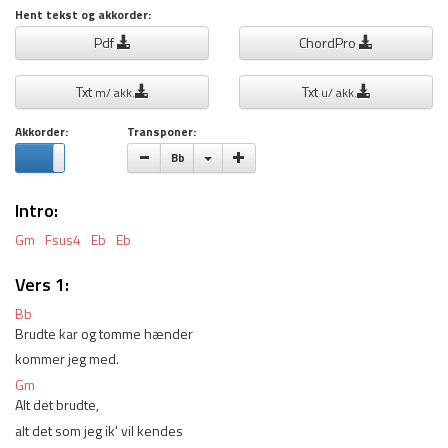
Hent tekst og akkorder:
Pdf
ChordPro
Txt
Txt
m/ akk.
u/ akk.
Akkorder:
Transponer:
Vælge toneart
Bb
Intro:
Gm
Fsus4
Eb
Eb
Vers 1:
Bb
Brudte kar og tomme hænder 
kommer jeg med. 
Gm
Alt det brudte, 
alt det som jeg ik' vil kendes 