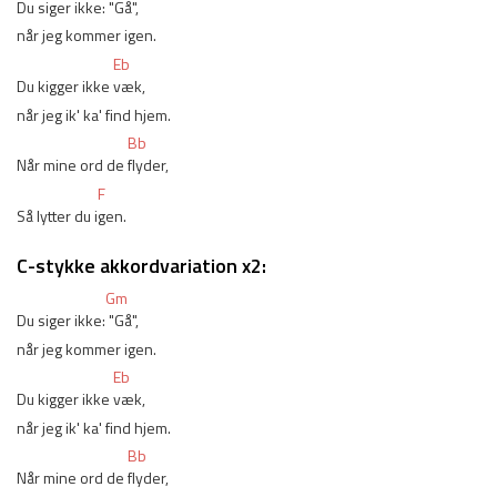
Du siger ikke:
 "Gå", 
når jeg kommer igen.
Eb
Du kigger ikke 
væk, 
når jeg ik' ka' find hjem. 
Bb
Når mine ord de 
flyder, 
F
Så lytter du i
gen.
C-stykke akkordvariation x2:
Gm
Du siger ikke:
 "Gå", 
når jeg kommer igen.
Eb
Du kigger ikke 
væk, 
når jeg ik' ka' find hjem. 
Bb
Når mine ord de 
flyder, 