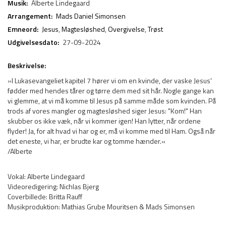
Musik:
Alberte Lindegaard
Arrangement:
Mads Daniel Simonsen
Emneord:
Jesus
,
Magtesløshed
,
Overgivelse
,
Trøst
Udgivelsesdato:
27-09-2024
Beskrivelse:
»I Lukasevangeliet kapitel 7 hører vi om en kvinde, der vaske Jesus'
fødder med hendes tårer og tørre dem med sit hår. Nogle gange kan
vi glemme, at vi må komme til Jesus på samme måde som kvinden. På
trods af vores mangler og magtesløshed siger Jesus: "Kom!" Han
skubber os ikke væk, når vi kommer igen! Han lytter, når ordene
flyder! Ja, for alt hvad vi har og er, må vi komme med til Ham. Også når
det eneste, vi har, er brudte kar og tomme hænder.«
/Alberte
Vokal: Alberte Lindegaard
Videoredigering: Nichlas Bjerg
Coverbillede: Britta Rauff
Musikproduktion: Mathias Grube Mouritsen & Mads Simonsen