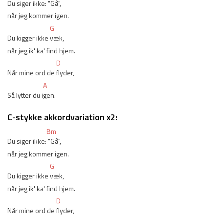
Du siger ikke:
 "Gå", 
når jeg kommer igen.
G
Du kigger ikke 
væk, 
når jeg ik' ka' find hjem. 
D
Når mine ord de 
flyder, 
A
Så lytter du i
gen.
C-stykke akkordvariation x2:
Bm
Du siger ikke:
 "Gå", 
når jeg kommer igen.
G
Du kigger ikke 
væk, 
når jeg ik' ka' find hjem. 
D
Når mine ord de 
flyder, 