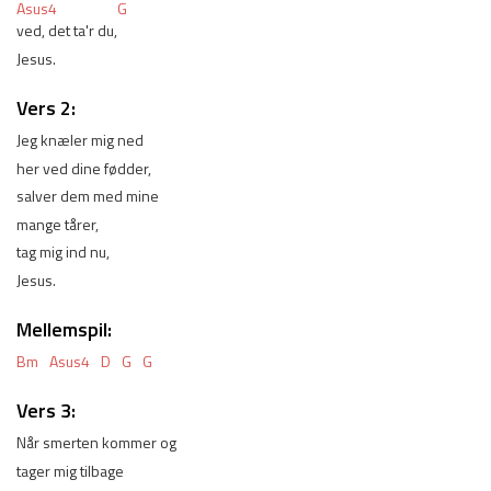
Asus4
G
ved, det ta'r du,
Jesus.
Vers 2:
Jeg knæler mig ned 
her ved dine fødder,
salver dem med mine 
mange tårer,
tag mig ind nu,
Jesus. 
Mellemspil:
Bm
Asus4
D
G
G
Vers 3:
Når smerten kommer og 
tager mig tilbage