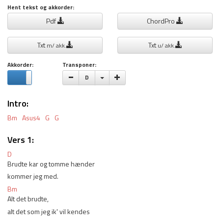
Hent tekst og akkorder:
Pdf
ChordPro
Txt
Txt
m/ akk.
u/ akk.
Akkorder:
Transponer:
Vælge toneart
D
Intro:
Bm
Asus4
G
G
Vers 1:
D
Brudte kar og tomme hænder 
kommer jeg med. 
Bm
Alt det brudte, 
alt det som jeg ik' vil kendes 