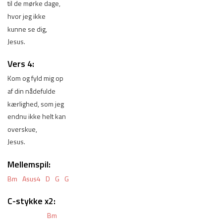
til de mørke dage, 
hvor jeg ikke 
kunne se dig,
Jesus. 
Vers 4:
Kom og fyld mig op 
af din nådefulde 
kærlighed, som jeg 
endnu ikke helt kan 
overskue, 
Jesus. 
Mellemspil:
Bm
Asus4
D
G
G
C-stykke x2:
Bm