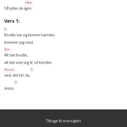
F#m
Så lytter du i
gen.
Vers 1:
D
Brudte kar og tomme hænder, 
kommer jeg med. 
Bm
Alt det brudte, 
alt det som jeg ik' vil kendes 
Asus4
G
ved, det ta'r du,
D
Jesus.
Tilbage til oversigten