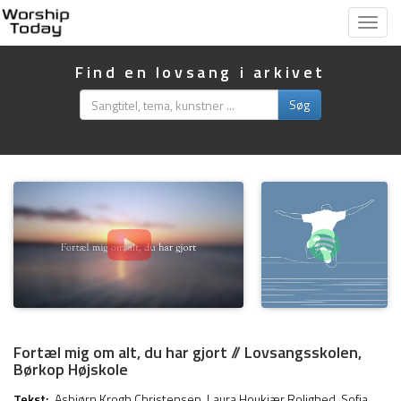
Vis
menu
Find en lovsang i arkivet
Søg
Fortæl mig om alt, du har gjort // Lovsangsskolen,
Børkop Højskole
Tekst:
Asbjørn Krogh Christensen
,
Laura Houkjær Rolighed
,
Sofia