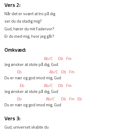
Vers 2:
Når det er svært at tro på dig
ser du da stadig mig?
Gud, hører du mit Fadervor?
Er du med mig, hvor jeg går?
Omkvæd:
Ab/C
Db
Fm
Jeg ønsker at stole på 
dig, Gud
Eb
Ab/C
Db
Fm
Du er n
ær og god imod m
ig, Gud
Eb
Ab/C
Db
Fm
Jeg ønsk
er at stole på 
dig, Gud
Eb
Ab/C
Db
Fm
Eb
Du er n
ær og god imod 
mig, Gud
Vers 3:
Gud, universet skabte du