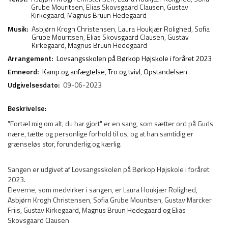
Grube Mouritsen
,
Elias Skovsgaard Clausen
,
Gustav
Kirkegaard
,
Magnus Bruun Hedegaard
Musik:
Asbjørn Krogh Christensen
,
Laura Houkjær Rolighed
,
Sofia
Grube Mouritsen
,
Elias Skovsgaard Clausen
,
Gustav
Kirkegaard
,
Magnus Bruun Hedegaard
Arrangement:
Lovsangsskolen på Børkop Højskole i foråret 2023
Emneord:
Kamp og anfægtelse
,
Tro og tvivl
,
Opstandelsen
Udgivelsesdato:
09-06-2023
Beskrivelse:
"Fortæl mig om alt, du har gjort" er en sang, som sætter ord på Guds
nære, tætte og personlige forhold til os, og at han samtidig er
grænseløs stor, forunderlig og kærlig.
Sangen er udgivet af Lovsangsskolen på Børkop Højskole i foråret
2023.
Eleverne, som medvirker i sangen, er Laura Houkjær Rolighed,
Asbjørn Krogh Christensen, Sofia Grube Mouritsen, Gustav Marcker
Friis, Gustav Kirkegaard, Magnus Bruun Hedegaard og Elias
Skovsgaard Clausen