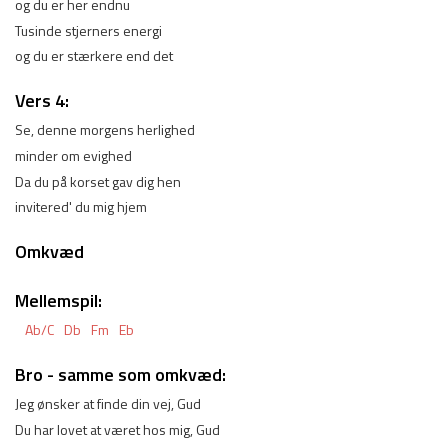
og du er her endnu
Tusinde stjerners energi
og du er stærkere end det
Vers 4:
Se, denne morgens herlighed
minder om evighed
Da du på korset gav dig hen
invitered' du mig hjem
Omkvæd
Mellemspil:
Ab/C
Db
Fm
Eb
Bro - samme som omkvæd:
Jeg ønsker at finde din vej, Gud
Du har lovet at været hos mig, Gud