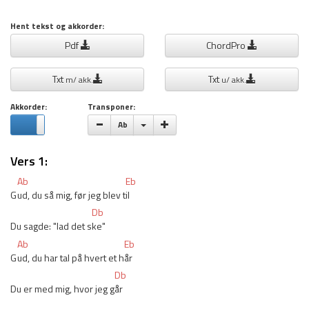
Hent tekst og akkorder:
Pdf
ChordPro
Txt
Txt
m/ akk.
u/ akk.
Akkorder:
Transponer:
Vælge toneart
Ab
Vers 1:
Ab
Eb
G
ud, du så mig, før jeg blev t
il
Db
Du sagde: "lad det s
ke"
Ab
Eb
G
ud, du har tal på hvert et h
år
Db
Du er med mig, hvor jeg g
år