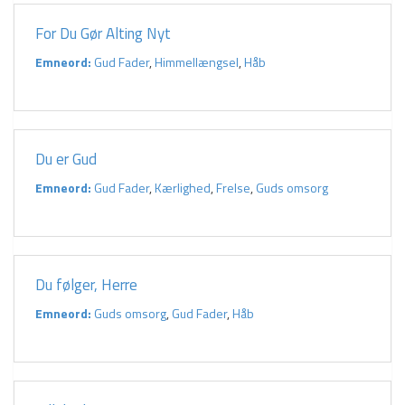
For Du Gør Alting Nyt
Emneord:
Gud Fader
,
Himmellængsel
,
Håb
Du er Gud
Emneord:
Gud Fader
,
Kærlighed
,
Frelse
,
Guds omsorg
Du følger, Herre
Emneord:
Guds omsorg
,
Gud Fader
,
Håb