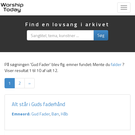
Vis
menu
Find en lovsang i arkivet
Søg
På søgningen 'Gud Fader' blev flg. emner fundet:
Mente du
falder
?
Viser resultat 1 til 10 af ialt 12.
1
2
»
Alt står i Guds faderhånd
Emneord:
Gud Fader
,
Bøn
,
Håb