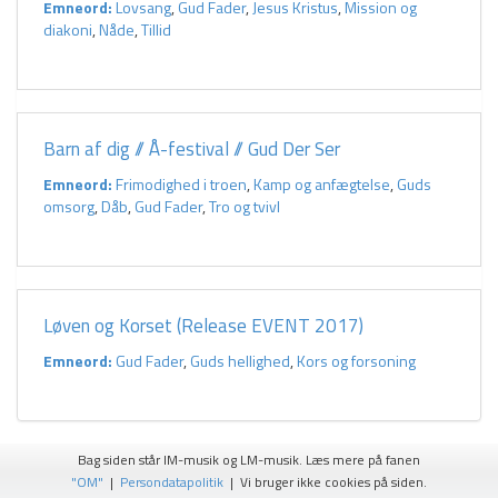
Emneord:
Lovsang
,
Gud Fader
,
Jesus Kristus
,
Mission og
diakoni
,
Nåde
,
Tillid
Barn af dig // Å-festival // Gud Der Ser
Emneord:
Frimodighed i troen
,
Kamp og anfægtelse
,
Guds
omsorg
,
Dåb
,
Gud Fader
,
Tro og tvivl
Løven og Korset (Release EVENT 2017)
Emneord:
Gud Fader
,
Guds hellighed
,
Kors og forsoning
Bag siden står IM-musik og LM-musik. Læs mere på fanen
"OM"
|
Persondatapolitik
| Vi bruger ikke cookies på siden.