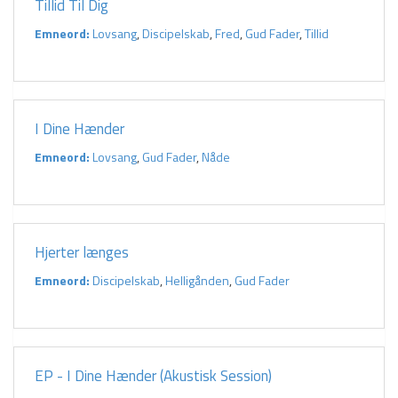
Tillid Til Dig
Emneord:
Lovsang
,
Discipelskab
,
Fred
,
Gud Fader
,
Tillid
I Dine Hænder
Emneord:
Lovsang
,
Gud Fader
,
Nåde
Hjerter længes
Emneord:
Discipelskab
,
Helligånden
,
Gud Fader
EP - I Dine Hænder (Akustisk Session)