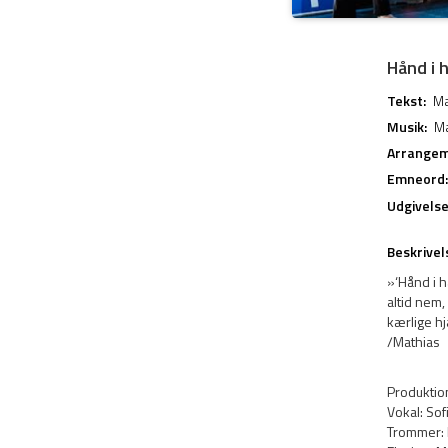
Hånd i 
Tekst:
Ma
Musik:
Ma
Arrangem
Emneord:
Udgivels
Beskrivel
»‘Hånd i h
altid nem
kærlige h
/Mathias
Produktio
Vokal: So
Trommer: 