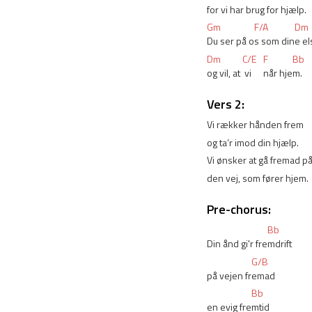
for vi har 
brug 
for hjæ
lp.
Gm
F/A
Dm
Du ser på o
s som din
e el
Dm
C/E
F
Bb
og vil, at 
 vi 
når hje
m.
Vers 2:
Vi rækker hånden frem
og ta’r imod din hjælp.
Vi ønsker at gå fremad på
den vej, som fører hjem.
Pre-chorus:
Bb
Din ånd gi'r fre
mdrift
G/B
på vejen fr
emad
Bb
en evig fre
mtid