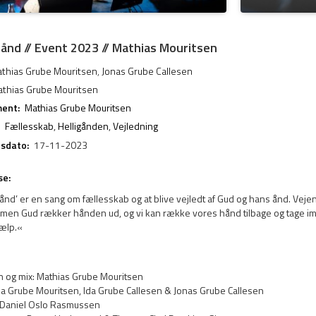
hånd // Event 2023 // Mathias Mouritsen
thias Grube Mouritsen
,
Jonas Grube Callesen
thias Grube Mouritsen
ent:
Mathias Grube Mouritsen
Fællesskab
,
Helligånden
,
Vejledning
esdato:
17-11-2023
se:
ånd’ er en sang om fællesskab og at blive vejledt af Gud og hans ånd. Vejen
, men Gud rækker hånden ud, og vi kan række vores hånd tilbage og tage i
jælp.«
n og mix: Mathias Grube Mouritsen
fia Grube Mouritsen, Ida Grube Callesen & Jonas Grube Callesen
Daniel Oslo Rasmussen