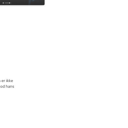
 er ikke
mod hans