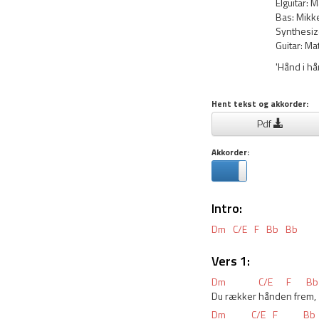
Elguitar:
Bas: Mikk
Synthesiz
Guitar: M
'Hånd i hå
Hent tekst og akkorder:
Pdf
Akkorder:
Intro:
Dm
C/E
F
Bb
Bb
Vers 1:
Dm
C/E
F
Bb
Du rækker 
hånde
n fre
m,
Dm
C/E
F
Bb