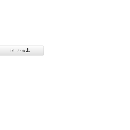
Txt
u/ akk.