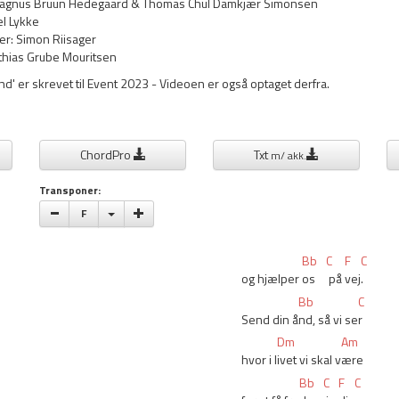
 Magnus Bruun Hedegaard & Thomas Chul Damkjær Simonsen
el Lykke
er: Simon Riisager
athias Grube Mouritsen
nd' er skrevet til Event 2023 - Videoen er også optaget derfra.
ChordPro
Txt
m/ akk.
Transponer:
Vælge toneart
F
Bb
C
F
C
og hjælper 
os 
 på 
vej
.
Bb
C
Send din å
nd, så vi se
r
Dm
Am
hvor i l
ivet vi skal v
ære
Bb
C
F
C