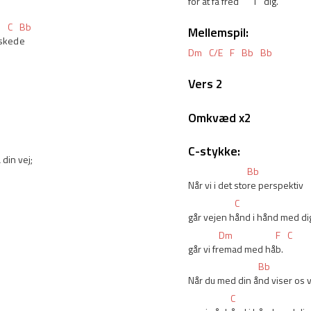
for at få fre
d 
 i 
dig
.
C
Bb
Mellemspil:
sk
ed
e
Dm
C/E
F
Bb
Bb
Vers 2
Omkvæd x2
C-stykke:
 din vej;
Bb
Når vi i det sto
re perspektiv
C
går vejen h
ånd i hånd med di
Dm
F
C
går vi fr
emad med hå
b.
Bb
Når du med din å
nd viser os v
C