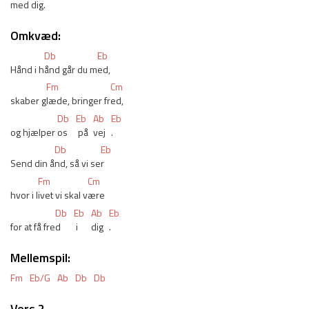
med d
ig.
Omkvæd:
Db
Eb
Hånd i h
ånd går du m
ed,
Fm
Cm
skaber g
læde, bringer fr
ed,
Db
Eb
Ab
Eb
og hjælper 
os 
 på 
vej
.
Db
Eb
Send din å
nd, så vi se
r
Fm
Cm
hvor i l
ivet vi skal v
ære
Db
Eb
Ab
Eb
for at få fre
d 
 i 
dig
.
Mellemspil:
Fm
Eb/G
Ab
Db
Db
Vers 2