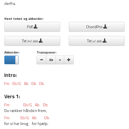
derfra.
Hent tekst og akkorder:
Pdf
ChordPro
Txt
Txt
m/ akk.
u/ akk.
Akkorder:
Transponer:
Vælge toneart
Ab
Intro:
Fm
Eb/G
Ab
Db
Db
Vers 1:
Fm
Eb/G
Ab
Db
Du rækker 
hånde
n fre
m,
Fm
Eb/G
Ab
Db
for vi har 
brug 
for hjæ
lp.