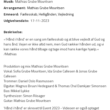
Musik:
Mathias Grube Mouritsen
Arrangement:
Mathias Grube Mouritsen
Emneord:
Fællesskab
,
Helligånden
,
Vejledning
Udgivelsesdato:
17-11-2023
Beskrivelse:
»‘Hånd i hånd’ er en sang om fællesskab og at blive vejledt af Gud og
hans ånd. Vejen er ikke altid nem, men Gud rækker hånden ud, og vi
kan række vores hånd tilbage og tage imod hans kærlige hjælp.«
/Mathias
Produktion og mix: Mathias Grube Mouritsen
Vokal: Sofia Grube Mouritsen, Ida Grube Callesen & Jonas Grube
Callesen
Trommer: Daniel Oslo Rasmussen
Elguitar: Magnus Bruun Hedegaard & Thomas Chul Damkjær Simonsen
Bas: Mikkel Lykke
Synthesizer: Simon Riisager
Guitar: Mathias Grube Mouritsen
'Hånd i hånd' er skrevet til Event 2023 - Videoen er også optaget