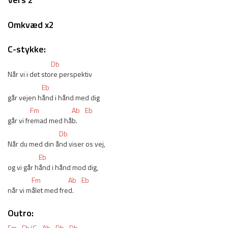
Omkvæd x2
C-stykke:
Db
Når vi i det sto
re perspektiv
Eb
går vejen h
ånd i hånd med dig
Fm
Ab
Eb
går vi fr
emad med hå
b.
Db
Når du med din å
nd viser os vej,
Eb
og vi går h
ånd i hånd mod dig,
Fm
Ab
Eb
når vi m
ålet med fre
d.
Outro:
Fm
Eb/G
Ab
Db
Db