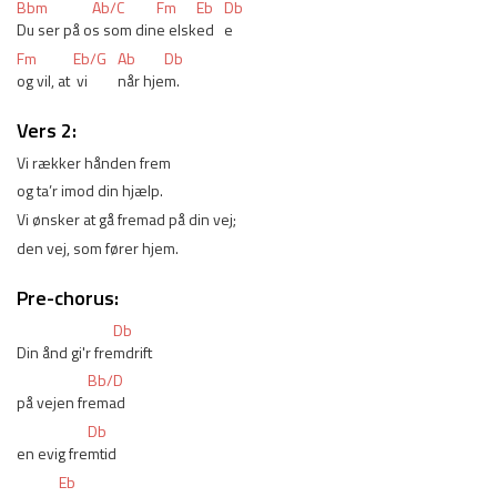
Bbm
Ab/C
Fm
Eb
Db
Du ser på o
s som din
e elsk
ed
e
Fm
Eb/G
Ab
Db
og vil, at 
 vi 
når hje
m.
Vers 2:
Vi rækker hånden frem
og ta’r imod din hjælp.
Vi ønsker at gå fremad på din vej;
den vej, som fører hjem.
Pre-chorus:
Db
Din ånd gi'r fre
mdrift
Bb/D
på vejen fr
emad
Db
en evig fre
mtid
Eb