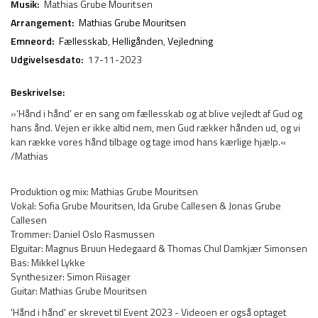
Musik:
Mathias Grube Mouritsen
Arrangement:
Mathias Grube Mouritsen
Emneord:
Fællesskab
,
Helligånden
,
Vejledning
Udgivelsesdato:
17-11-2023
Beskrivelse:
»‘Hånd i hånd’ er en sang om fællesskab og at blive vejledt af Gud og
hans ånd. Vejen er ikke altid nem, men Gud rækker hånden ud, og vi
kan række vores hånd tilbage og tage imod hans kærlige hjælp.«
/Mathias
Produktion og mix: Mathias Grube Mouritsen
Vokal: Sofia Grube Mouritsen, Ida Grube Callesen & Jonas Grube
Callesen
Trommer: Daniel Oslo Rasmussen
Elguitar: Magnus Bruun Hedegaard & Thomas Chul Damkjær Simonsen
Bas: Mikkel Lykke
Synthesizer: Simon Riisager
Guitar: Mathias Grube Mouritsen
'Hånd i hånd' er skrevet til Event 2023 - Videoen er også optaget