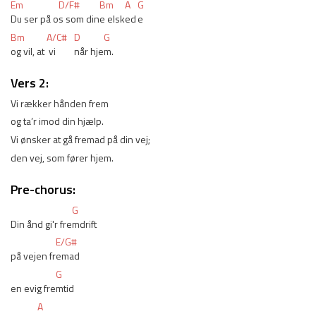
Em
D/F#
Bm
A
G
Du ser på o
s som din
e elsk
ed
e
Bm
A/C#
D
G
og vil, at 
 vi 
når hje
m.
Vers 2:
Vi rækker hånden frem
og ta’r imod din hjælp.
Vi ønsker at gå fremad på din vej;
den vej, som fører hjem.
Pre-chorus:
G
Din ånd gi'r fre
mdrift
E/G#
på vejen fr
emad
G
en evig fre
mtid
A