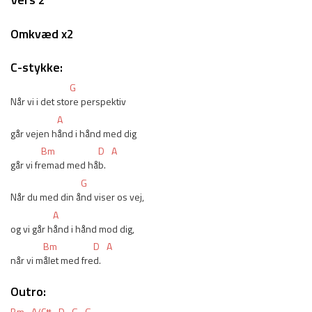
Omkvæd x2
C-stykke:
G
Når vi i det sto
re perspektiv
A
går vejen h
ånd i hånd med dig
Bm
D
A
går vi fr
emad med hå
b.
G
Når du med din å
nd viser os vej,
A
og vi går h
ånd i hånd mod dig,
Bm
D
A
når vi m
ålet med fre
d.
Outro:
Bm
A/C#
D
G
G