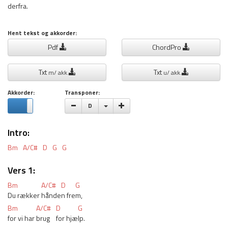
derfra.
Hent tekst og akkorder:
Pdf
ChordPro
Txt
Txt
m/ akk.
u/ akk.
Akkorder:
Transponer:
Vælge toneart
D
Intro:
Bm
A/C#
D
G
G
Vers 1:
Bm
A/C#
D
G
Du rækker 
hånde
n fre
m,
Bm
A/C#
D
G
for vi har 
brug 
for hjæ
lp.