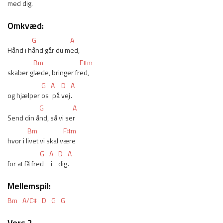
med d
ig.
Omkvæd:
G
A
Hånd i h
ånd går du m
ed,
Bm
F#m
skaber g
læde, bringer fr
ed,
G
A
D
A
og hjælper 
os 
 på 
vej
.
G
A
Send din å
nd, så vi se
r
Bm
F#m
hvor i l
ivet vi skal v
ære
G
A
D
A
for at få fre
d 
 i 
dig
.
Mellemspil:
Bm
A/C#
D
G
G
Vers 2