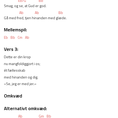
Eb/G
Bb
Smag, og
 se, at Gud er
 god.
Ab
Ab
Bb
Gå med fr
ed, tjen hi
nanden med gl
æde.
Mellemspil:
Eb
Bb
Cm
Ab
Vers 3:
Dette er din krop
nu mangfoldiggjort i os;
ét fællesskab
med hinanden og dig.
»Se, jeg er med jer.«
Omkvæd
Alternativt omkvæd:
Ab
Gm
Bb