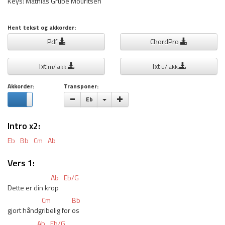
Keys: Mathias Grube Mouritsen
Hent tekst og akkorder:
Pdf
ChordPro
Txt
Txt
m/ akk.
u/ akk.
Akkorder:
Transponer:
Vælge toneart
Eb
Intro x2:
Eb
Bb
Cm
Ab
Vers 1:
Ab
Eb/G
Dette er din kr
op
Cm
Bb
gjort håndg
ribelig for 
os
Ab
Eb/G