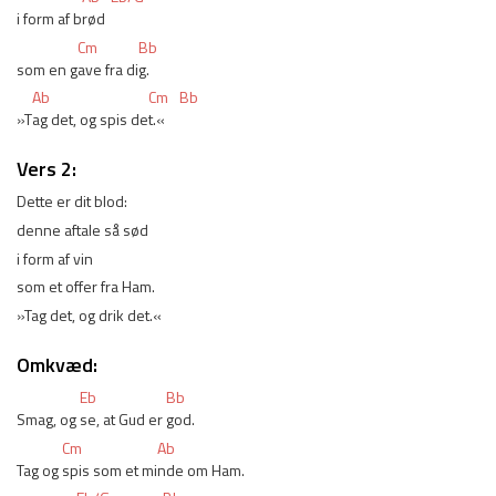
i form af b
rød
Cm
Bb
som en g
ave fra di
g.
Ab
Cm
Bb
»T
ag det, og spis de
t.«
Vers 2:
Dette er dit blod:
denne aftale så sød
i form af vin
som et offer fra Ham.
»Tag det, og drik det.«
Omkvæd:
Eb
Bb
Smag, og 
se, at Gud er 
god.
Cm
Ab
Tag og 
spis som et mi
nde om Ham.