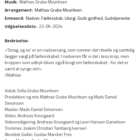
Musik:
Mathias Grube Mouritsen
Arrangement:
Mathias Grube Mouritsen
Emneord:
Nadver
,
Fællesskab
,
Liturgi
,
Guds godhed
,
Gudstjeneste
Udgivelsesdato:
22-06-2024
Beskrivelse:
»'Smag, og se' er en nadversang, som rummer det rituelle og samtidig
lægger vægt på fællesskabet. I nadveren får vi del i Jesu krop, men
kroppen som udtryk bliver også brugt om fællesskabet - for det er
værd at synge om!«
/Mathias
Vokal: Sofia Grube Mouritsen
Produktion og mix: Mathias Grube Mouritsen og Mads Daniel
Simonsen
Master: Mads Daniel Simonsen
Video: Andreas Kousgaard
Videoredigering: Andreas Kousgaard og Leon Hansen Danielsen
Trommer: Joakim Christian Tambjerg Iversen
Akustisk Guitar: Gustav Marcker Friis