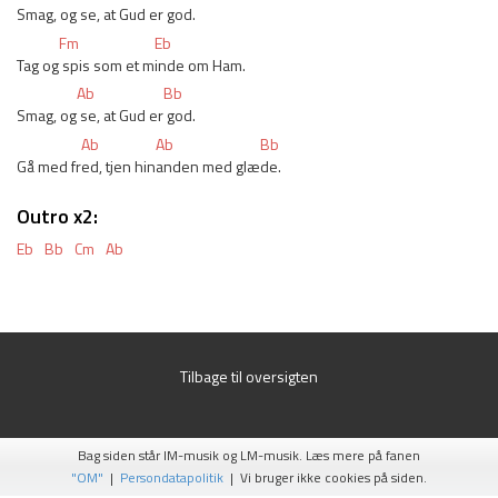
Smag, og
 se, at Gud er
 god.
Fm
Eb
Tag og
 spis som et m
inde om Ham.
Ab
Bb
Smag, og
 se, at Gud er
 god.
Ab
Ab
Bb
Gå med fr
ed, tjen hin
anden med glæ
de.
Outro x2:
Eb
Bb
Cm
Ab
Tilbage til oversigten
Bag siden står IM-musik og LM-musik. Læs mere på fanen
"OM"
|
Persondatapolitik
| Vi bruger ikke cookies på siden.