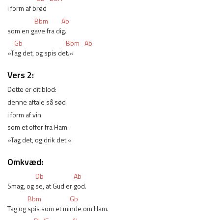
i form af b
rød
Bbm
Ab
som en g
ave fra di
g.
Gb
Bbm
Ab
»T
ag det, og spis de
t.«
Vers 2:
Dette er dit blod:
denne aftale så sød
i form af vin
som et offer fra Ham.
»Tag det, og drik det.«
Omkvæd:
Db
Ab
Smag, og 
se, at Gud er 
god.
Bbm
Gb
Tag og 
spis som et mi
nde om Ham.