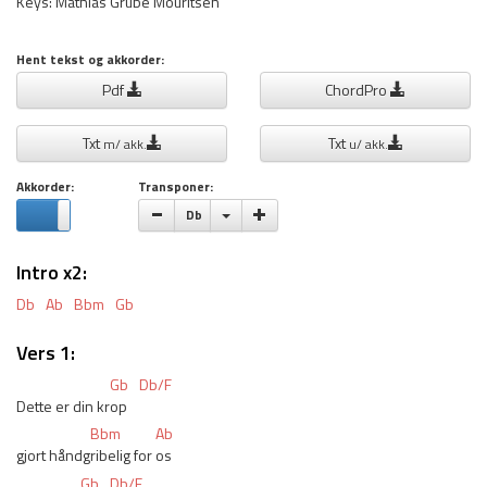
Keys: Mathias Grube Mouritsen
Hent tekst og akkorder:
Pdf
ChordPro
Txt
Txt
m/ akk.
u/ akk.
Akkorder:
Transponer:
Vælge toneart
Db
Intro x2:
Db
Ab
Bbm
Gb
Vers 1:
Gb
Db/F
Dette er din kr
op
Bbm
Ab
gjort håndg
ribelig for 
os
Gb
Db/F