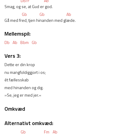
Db/F
Ab
Smag, og
 se, at Gud er
 god.
Gb
Gb
Ab
Gå med fr
ed, tjen hi
nanden med gl
æde.
Mellemspil:
Db
Ab
Bbm
Gb
Vers 3:
Dette er din krop
nu mangfoldiggjort i os;
ét fællesskab
med hinanden og dig.
»Se, jeg er med jer.«
Omkvæd
Alternativt omkvæd:
Gb
Fm
Ab