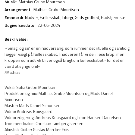
Musik:
Mathias Grube Mouritsen
Arrangement:
Mathias Grube Mouritsen
Emneord:
Nadver
,
Fællesskab
,
Liturgi
,
Guds godhed
,
Gudstjeneste
Udgivelsesdato:
22-06-2024
Beskrivelse:
»'Smag, og se' er en nadversang, som rummer det rituelle og samtidig
lægger vægt på fællesskabet. I nadveren får vi del i Jesu krop, men
kroppen som udtryk bliver også brugt om fællesskabet - for det er
værd at synge om!«
/Mathias
Vokal: Sofia Grube Mouritsen
Produktion og mix: Mathias Grube Mouritsen og Mads Daniel
Simonsen
Master: Mads Daniel Simonsen
Video: Andreas Kousgaard
Videoredigering: Andreas Kousgaard og Leon Hansen Danielsen
Trommer: Joakim Christian Tambjerg Iversen
Akustisk Guitar: Gustav Marcker Friis