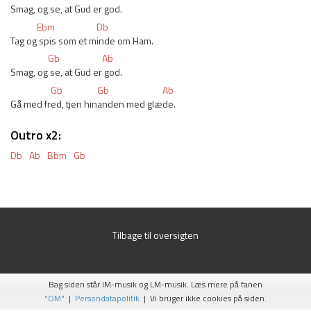
Smag, og
 se, at Gud er
 god.
Ebm
Db
Tag og
 spis som et m
inde om Ham.
Gb
Ab
Smag, og
 se, at Gud er
 god.
Gb
Gb
Ab
Gå med fr
ed, tjen hin
anden med glæ
de.
Outro x2:
Db
Ab
Bbm
Gb
Tilbage til oversigten
Bag siden står IM-musik og LM-musik. Læs mere på fanen
"OM"
|
Persondatapolitik
| Vi bruger ikke cookies på siden.