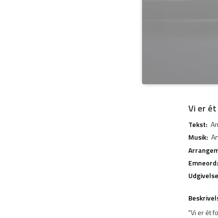
Vi er é
Tekst:
An
Musik:
An
Arrangem
Emneord:
Udgivels
Beskrivel
"Vi er ét 