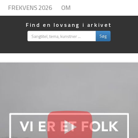
FREKVENS 2026
OM
Find en lovsang i arkivet
Søg