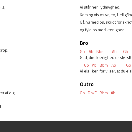
Vi står her i ydmyghed. 
d, 
Kom og vis os vejen, Helligånd
 
Gå nu med os, skridt for skridt
og fyld os med kærlighed! 
Bro
krop. 
Gb
Ab
Bbm
Ab
Gb
Gud, 
din 
kærlighe
d er st
ørst! 
. 
Gb
Ab
Bbm
Ab
Gb
Vi 
els
ker 
for vi s
er, at du 
els
Outro
Gb
Db/F
Bbm
Ab
t af dig, 
 