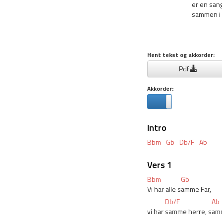
er en sang
sammen i 
Hent tekst og akkorder:
Pdf
Akkorder:
Intro
Bbm
Gb
Db/F
Ab
Vers 1
Bbm
Gb
Vi har alle s
amme Far,
Db/F
Ab
vi har 
samme herre, s
amm