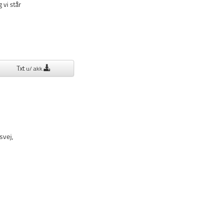
 vi står
Txt
u/ akk.
vej, 