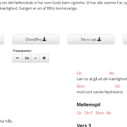
 om det fællesskab vi har som Guds børn og kirke. Vi har alle samme Far, og
kærlighed. Sangen er en af IMUs kernesange.
ChordPro
Txt
m/ akk.
Transponer:
Vælge toneart
Db
Gb
Ab
Lær os at gå ad din 
kærligheds
Bbm
Db
mod vort sande fædre
land. 
Mellemspil
Gb
Db/F
Bbm
Ab
e håb, 
Vers 3