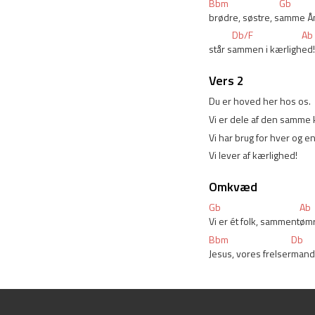
Bbm
Gb
brødre, søstre, s
amme Ån
Db/F
Ab
står s
ammen i kærligh
ed!
Vers 2
Du er hoved her hos os. 
Vi er dele af den samme 
Vi har brug for hver og en
Vi lever af kærlighed! 
Omkvæd
Gb
Ab
Vi er ét folk, samment
ømre
Bbm
Db
Jesus, vores frelser
mand!