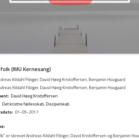
t folk (IMU Kernesang)
dreas Kildahl Fibiger
,
David Høeg Kristoffersen
,
Benjamin Hougaard
dreas Kildahl Fibiger
,
David Høeg Kristoffersen
,
Benjamin Hougaard
ent:
David Høeg Kristoffersen
Det kristne fællesskab
,
Discipelskab
esdato:
01-09-2017
se:
folk" er skrevet Andreas Kildahl Fibiger, David Kristoffersen og Benjamin Ho