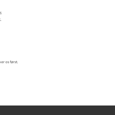
. 
, 
ker os først. 