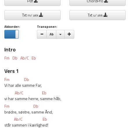
Pdf
ChordPro
Txt
Txt
m/ akk.
u/ akk.
Akkorder:
Transponer:
Vælge toneart
Ab
Intro
Fm
Db
Ab/C
Eb
Vers 1
Fm
Db
Vi har alle s
amme Far,
Ab/C
Eb
vi har 
samme herre, s
amme håb, 
Fm
Db
brødre, søstre, s
amme Ånd, 
Ab/C
Eb
står s
ammen i kærligh
ed! 