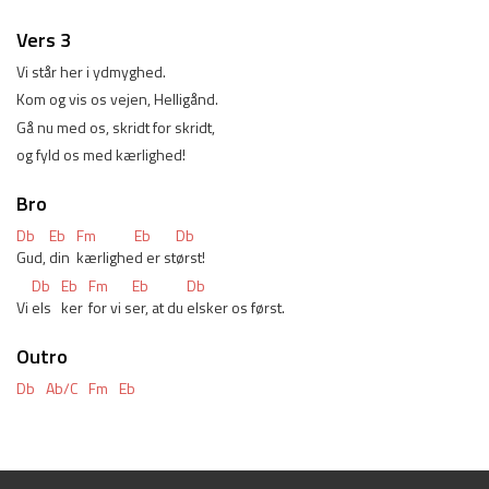
Vers 3
Vi står her i ydmyghed. 
Kom og vis os vejen, Helligånd. 
Gå nu med os, skridt for skridt, 
og fyld os med kærlighed! 
Bro
Db
Eb
Fm
Eb
Db
Gud, 
din 
kærlighe
d er st
ørst! 
Db
Eb
Fm
Eb
Db
Vi 
els
ker 
for vi s
er, at du 
elsker os først. 
Outro
Db
Ab/C
Fm
Eb