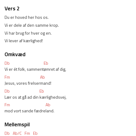
Vers 2
Du er hoved her hos os. 
Vi er dele af den samme krop. 
Vi har brug for hver og en. 
Vi lever af kærlighed! 
Omkvæd
Db
Eb
Vi er ét folk, samment
ømret af dig, 
Fm
Ab
Jesus, vores frelser
mand! 
Db
Eb
Lær os at gå ad din 
kærlighedsvej, 
Fm
Ab
mod vort sande fædre
land. 
Mellemspil
Db
Ab/C
Fm
Eb