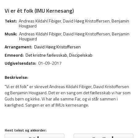
Vi er ét folk (IMU Kernesang)
Tekst:
Andreas Kildahl Fibiger
,
David Høeg Kristoffersen
,
Benjamin
Hougaard
Musik:
Andreas Kildahl Fibiger
,
David Høeg Kristoffersen
,
Benjamin
Hougaard
Arrangement:
David Høeg Kristoffersen
Emneord:
Det kristne fællesskab
,
Discipelskab
Udgivelsesdato:
01-09-2017
Beskrivelse:
"Vi er ét folk" er skrevet Andreas Kildahl Fibiger, David Kristoffersen
og Benjamin Hougaard. Det er en sang om det fællesskab vi har som
Guds børn og kirke. Vi har alle samme Far, og vi står sammen i
kærlighed. Sangen er en af IMUs kernesange.
Hent tekst og akkorder: