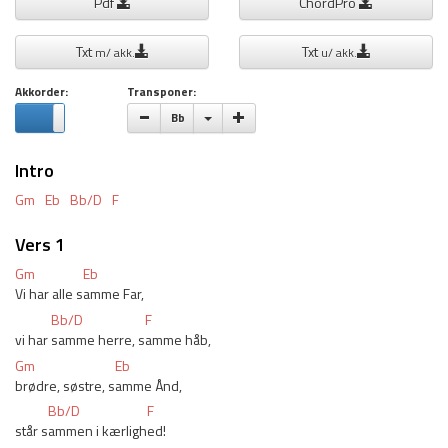
Pdf
ChordPro
Txt
Txt
m/ akk.
u/ akk.
Akkorder:
Transponer:
Vælge toneart
Bb
Intro
Gm
Eb
Bb/D
F
Vers 1
Gm
Eb
Vi har alle s
amme Far,
Bb/D
F
vi har 
samme herre, s
amme håb, 
Gm
Eb
brødre, søstre, s
amme Ånd, 
Bb/D
F
står s
ammen i kærligh
ed! 