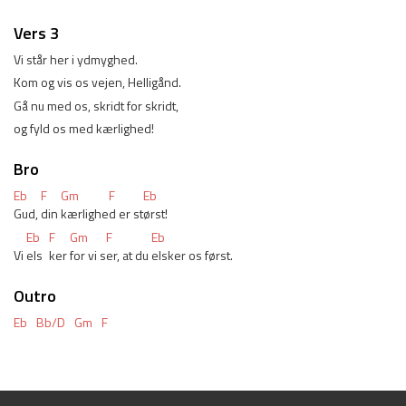
Vers 3
Vi står her i ydmyghed. 
Kom og vis os vejen, Helligånd. 
Gå nu med os, skridt for skridt, 
og fyld os med kærlighed! 
Bro
Eb
F
Gm
F
Eb
Gud, 
din 
kærlighe
d er st
ørst! 
Eb
F
Gm
F
Eb
Vi 
els
ker 
for vi s
er, at du 
elsker os først. 
Outro
Eb
Bb/D
Gm
F