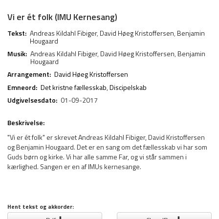
Vi er ét folk (IMU Kernesang)
Tekst:
Andreas Kildahl Fibiger
,
David Høeg Kristoffersen
,
Benjamin
Hougaard
Musik:
Andreas Kildahl Fibiger
,
David Høeg Kristoffersen
,
Benjamin
Hougaard
Arrangement:
David Høeg Kristoffersen
Emneord:
Det kristne fællesskab
,
Discipelskab
Udgivelsesdato:
01-09-2017
Beskrivelse:
"Vi er ét folk" er skrevet Andreas Kildahl Fibiger, David Kristoffersen
og Benjamin Hougaard. Det er en sang om det fællesskab vi har som
Guds børn og kirke. Vi har alle samme Far, og vi står sammen i
kærlighed. Sangen er en af IMUs kernesange.
Hent tekst og akkorder: