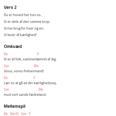
Vers 2
Du er hoved her hos os. 
Vi er dele af den samme krop. 
Vi har brug for hver og en. 
Vi lever af kærlighed! 
Omkvæd
Eb
F
Vi er ét folk, samment
ømret af dig, 
Gm
Bb
Jesus, vores frelser
mand! 
Eb
F
Lær os at gå ad din 
kærlighedsvej, 
Gm
Bb
mod vort sande fædre
land. 
Mellemspil
Eb
Bb/D
Gm
F