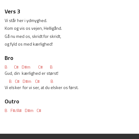
Vers 3
Vi står her i ydmyghed. 
Kom og vis os vejen, Helligånd. 
Gå nu med os, skridt for skridt, 
og fyld os med kærlighed! 
Bro
B
C#
D#m
C#
B
Gud, 
din 
kærlighe
d er st
ørst! 
B
C#
D#m
C#
B
Vi 
els
ker 
for vi s
er, at du 
elsker os først. 
Outro
B
F#/A#
D#m
C#