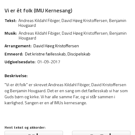
Vi er ét folk (IMU Kernesang)
Tekst:
Andreas Kildahl Fibiger
,
David Høeg Kristoffersen
,
Benjamin
Hougaard
Musik:
Andreas Kildahl Fibiger
,
David Høeg Kristoffersen
,
Benjamin
Hougaard
Arrangement:
David Høeg Kristoffersen
Emneord:
Det kristne fællesskab
,
Discipelskab
Udgivelsesdato:
01-09-2017
Beskrivelse:
"Vi er ét folk" er skrevet Andreas Kildahl Fibiger, David Kristoffersen
og Benjamin Hougaard. Det er en sang om det fællesskab vi har som
Guds børn og kirke. Vi har alle samme Far, og vi står sammen i
kærlighed. Sangen er en af IMUs kernesange.
Hent tekst og akkorder: