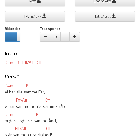
Pdf
ChordPro
Txt
Txt
m/ akk.
u/ akk.
Akkorder:
Transponer:
Vælge toneart
F#
Intro
D#m
B
F#/A#
C#
Vers 1
D#m
B
Vi har alle s
amme Far,
F#/A#
C#
vi har 
samme herre, s
amme håb, 
D#m
B
brødre, søstre, s
amme Ånd, 
F#/A#
C#
står s
ammen i kærligh
ed! 