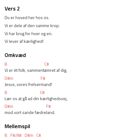
Vers 2
Du er hoved her hos os. 
Vi er dele af den samme krop. 
Vi har brug for hver og en. 
Vi lever af kærlighed! 
Omkvæd
B
C#
Vi er ét folk, samment
ømret af dig, 
D#m
F#
Jesus, vores frelser
mand! 
B
C#
Lær os at gå ad din 
kærlighedsvej, 
D#m
F#
mod vort sande fædre
land. 
Mellemspil
B
F#/A#
D#m
C#